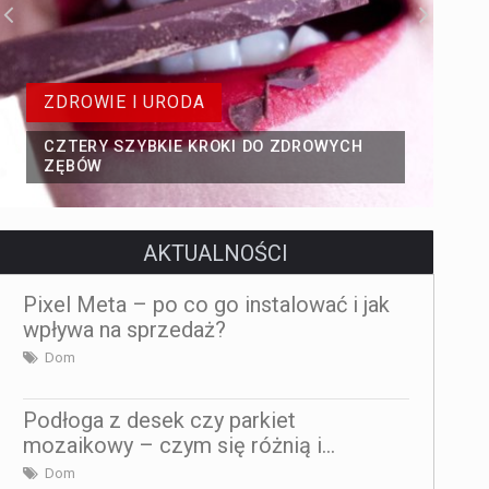
ROZWÓJ I KREATYWNOŚĆ
JAK MNIEJ MYŚLEĆ. DLA
ANALIZUJĄCYCH BEZ KOŃCA I WYSOKO
WRAŻLIWYCH
AKTUALNOŚCI
Pixel Meta – po co go instalować i jak
wpływa na sprzedaż?
Dom
Podłoga z desek czy parkiet
mozaikowy – czym się różnią i...
Dom