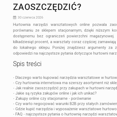
ZAOSZCZĘDZIĆ?
30 czerwca 2026
​Hurtownia narzędzi warsztatowych online pozwala za
porównaniu ze sklepem stacjonarnym, dzięki niższym ko
dostępnemu bez ograniczeń powierzchni magazynowej. Z
kilkadziesiąt procent, a warsztaty coraz częściej zamawiaj
do lokalnego sklepu. Poniżej znajdziesz argumenty za 
odpowiedzi na najczęstsze pytania dotyczące hurtowni nar
Spis treści
-
Dlaczego warto kupować narzędzia warsztatowe w hurtown
-
Czy hurtownia internetowa ma szerszy asortyment niż skle
-
Jak realnie zaoszczędzić przy zakupach w hurtowni narzęd
-
Jakie są ryzyka zakupów online i jak ich unikać?
-
Zakupy online czy stacjonarne - porównanie
-
Czy warto negocjować warunki B2B przy stałych zamówien
-
Gdzie kupić narzędzia i wyposażenie warsztatowe hurtowo
-
FAQ - najczęstsze pytania o hurtownię narzędzi warsztat