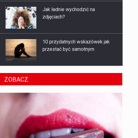
10 przydatnych wskazówek jak
przestać być samotnym
W jaki sposób wrażliwe osoby
powinny stawiać granice?
ZOBACZ