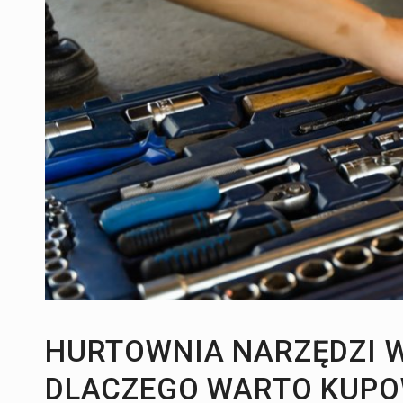
Hobby:
Leasing Porshe – ile kosztuje luk
Dom:
Produkcja artykułów metalowych i 
HURTOWNIA NARZĘDZI 
DLACZEGO WARTO KUPOW