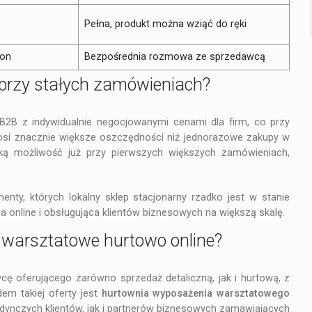
Pełna, produkt można wziąć do ręki
fon
Bezpośrednia rozmowa ze sprzedawcą
przy stałych zamówieniach?
B2B z indywidualnie negocjowanymi cenami dla firm, co przy
osi znacznie większe oszczędności niż jednorazowe zakupy w
ką możliwość już przy pierwszych większych zamówieniach,
enty, których lokalny sklep stacjonarny rzadko jest w stanie
 online i obsługująca klientów biznesowych na większą skalę.
e warsztatowe hurtowo online?
ę oferującego zarówno sprzedaż detaliczną, jak i hurtową, z
em takiej oferty jest
hurtownia wyposażenia warsztatowego
dynczych klientów, jak i partnerów biznesowych zamawiających