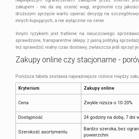
Największym ograniczeniem zakupów przez internet jes
zakupem - nie da się ocenić wagi, ergonomii czy jakości
droższym sprzęcie warto opierać decyzję na szczegółowych
innych kupujących, a nie wyłącznie na cenie.
Innym ryzykiem jest trafienie na nieuczciwego sprzedaw
sprawdzone, transparentne sklepy z jasną polityką sprzeda
też sprawdzić realny czas dostawy, zwłaszcza jeśli sprzęt je
Zakupy online czy stacjonarne - por
Poniższa tabela zestawia najważniejsze różnice między zak
Kryterium
Zakupy online
Cena
Zwykle niższa o 10-20%
Dostępność
24 godziny na dobę, 7 dni 
Bardzo szeroka, bez ogran
Szerokość asortymentu
powierzchni