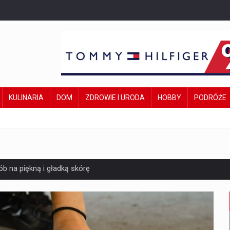
KULINARIA
DOM
ZDROWIE I URODA
HOBBY
PODRÓŻE
b na piękną i gładką skórę
st i kiedy się przyda?
e czekają w 2025 roku?