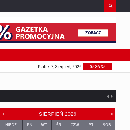
Piątek 7, Sierpień, 2026
05:36:36
SIERPIEŃ
2026
NIEDZ
PN
WT
ŚR
CZW
PT
SOB