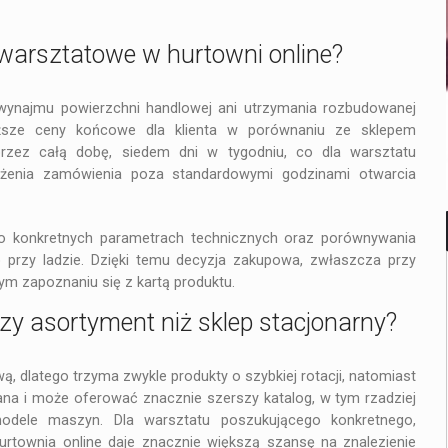
warsztatowe w hurtowni online?
ZDROWIE I URODA
 wynajmu powierzchni handlowej ani utrzymania rozbudowanej
iższe ceny końcowe dla klienta w porównaniu ze sklepem
CZTERY SZYBKIE KROKI DO ZDROWYCH
ZĘBÓW
przez całą dobę, siedem dni w tygodniu, co dla warsztatu
ożenia zamówienia poza standardowymi godzinami otwarcia
po konkretnych parametrach technicznych oraz porównywania
o przy ladzie. Dzięki temu decyzja zakupowa, zwłaszcza przy
ym zapoznaniu się z kartą produktu.
y asortyment niż sklep stacjonarny?
 dlatego trzyma zwykle produkty o szybkiej rotacji, natomiast
ana i może oferować znacznie szerszy katalog, w tym rzadziej
odele maszyn. Dla warsztatu poszukującego konkretnego,
rtownia online daje znacznie większą szansę na znalezienie