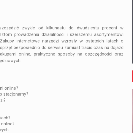
oszczędzić zwykle od kilkunastu do dwudziestu procent w
sztom prowadzenia działalności i szerszemu asortymentowi
akupy internetowe narzędzi wzrosły w ostatnich latach o
ą sprzęt bezpośrednio do serwisu zamiast tracić czas na dojazd
zakupami online, praktyczne sposoby na oszczędności oraz
zędziowych.
i online?
p stacjonarny?
zi?
iach?
 online?
owych