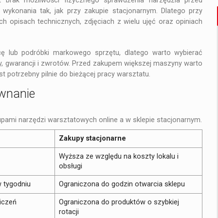
t brak możliwości fizycznego sprawdzenia narzędzia przed
 wykonania tak, jak przy zakupie stacjonarnym. Dlatego przy
 opisach technicznych, zdjęciach z wielu ujęć oraz opiniach
cę lub podróbki markowego sprzętu, dlatego warto wybierać
ży, gwarancji i zwrotów. Przed zakupem większej maszyny warto
st potrzebny pilnie do bieżącej pracy warsztatu.
ównanie
upami narzędzi warsztatowych online a w sklepie stacjonarnym.
Zakupy stacjonarne
Wyższa ze względu na koszty lokalu i
obsługi
w tygodniu
Ograniczona do godzin otwarcia sklepu
iczeń
Ograniczona do produktów o szybkiej
rotacji