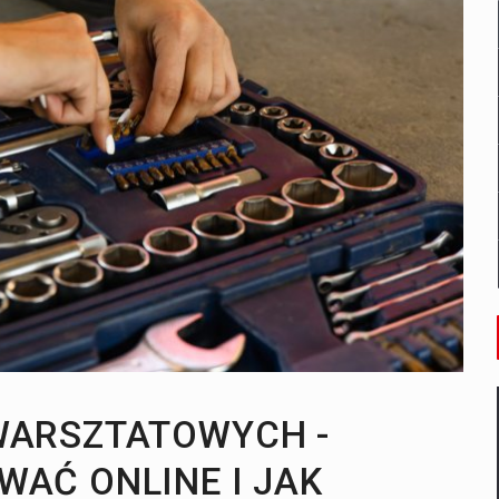
sus? Będziesz zaskoczony!
ogrodowych na najwyższym poziomie
WARSZTATOWYCH -
AĆ ONLINE I JAK