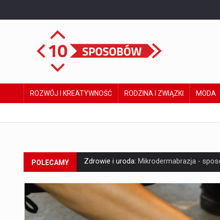
ROZWÓJ I KREATYWNOŚĆ
RODZINA I ZWIĄZKI
MODA
Zdrowie i uroda:
Mikrodermabrazja - sposó
POLECAMY
Dom:
Krzesło schodowe do domu - czym je
Rozwój i kreatywność:
Jakie dotacje unijn