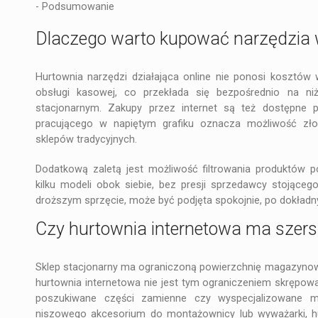
-
Podsumowanie
Dlaczego warto kupować narzędzia 
Hurtownia narzędzi działająca online nie ponosi kosztów
obsługi kasowej, co przekłada się bezpośrednio na n
stacjonarnym. Zakupy przez internet są też dostępne 
pracującego w napiętym grafiku oznacza możliwość zł
sklepów tradycyjnych.
Dodatkową zaletą jest możliwość filtrowania produktów 
kilku modeli obok siebie, bez presji sprzedawcy stojąceg
droższym sprzęcie, może być podjęta spokojnie, po dokładn
Czy hurtownia internetowa ma szersz
Sklep stacjonarny ma ograniczoną powierzchnię magazynową,
hurtownia internetowa nie jest tym ograniczeniem skrępow
poszukiwane części zamienne czy wyspecjalizowane m
niszowego akcesorium do montażownicy lub wyważarki, hu