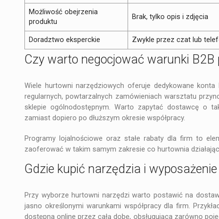
Możliwość obejrzenia
Brak, tylko opis i zdjęcia
produktu
Doradztwo eksperckie
Zwykle przez czat lub tele
Czy warto negocjować warunki B2B 
Wiele hurtowni narzędziowych oferuje dedykowane konta 
regularnych, powtarzalnych zamówieniach warsztatu przyn
sklepie ogólnodostępnym. Warto zapytać dostawcę o ta
zamiast dopiero po dłuższym okresie współpracy.
Programy lojalnościowe oraz stałe rabaty dla firm to elem
zaoferować w takim samym zakresie co hurtownia działająca
Gdzie kupić narzędzia i wyposażeni
Przy wyborze hurtowni narzędzi warto postawić na dostawc
jasno określonymi warunkami współpracy dla firm. Przykład
dostępna online przez całą dobę, obsługująca zarówno poje