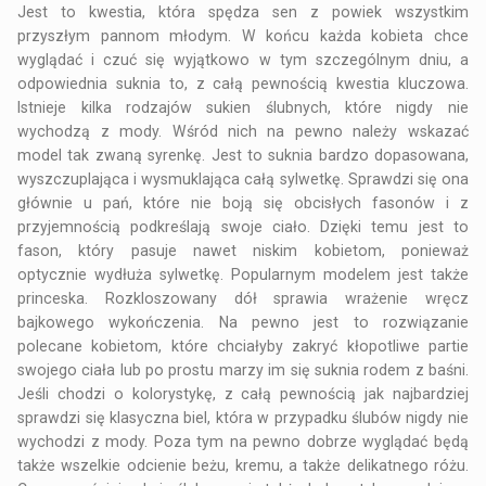
Jest to kwestia, która spędza sen z powiek wszystkim
przyszłym pannom młodym. W końcu każda kobieta chce
wyglądać i czuć się wyjątkowo w tym szczególnym dniu, a
odpowiednia suknia to, z całą pewnością kwestia kluczowa.
Istnieje kilka rodzajów sukien ślubnych, które nigdy nie
wychodzą z mody. Wśród nich na pewno należy wskazać
model tak zwaną syrenkę. Jest to suknia bardzo dopasowana,
wyszczuplająca i wysmuklająca całą sylwetkę. Sprawdzi się ona
głównie u pań, które nie boją się obcisłych fasonów i z
przyjemnością podkreślają swoje ciało. Dzięki temu jest to
fason, który pasuje nawet niskim kobietom, ponieważ
optycznie wydłuża sylwetkę. Popularnym modelem jest także
princeska. Rozkloszowany dół sprawia wrażenie wręcz
bajkowego wykończenia. Na pewno jest to rozwiązanie
polecane kobietom, które chciałyby zakryć kłopotliwe partie
swojego ciała lub po prostu marzy im się suknia rodem z baśni.
Jeśli chodzi o kolorystykę, z całą pewnością jak najbardziej
sprawdzi się klasyczna biel, która w przypadku ślubów nigdy nie
wychodzi z mody. Poza tym na pewno dobrze wyglądać będą
także wszelkie odcienie beżu, kremu, a także delikatnego różu.