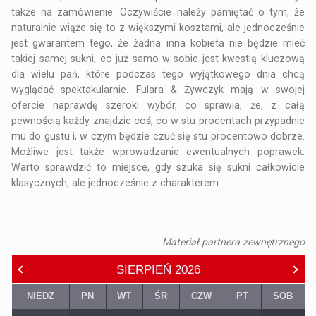
także na zamówienie. Oczywiście należy pamiętać o tym, że
naturalnie wiąże się to z większymi kosztami, ale jednocześnie
jest gwarantem tego, że żadna inna kobieta nie będzie mieć
takiej samej sukni, co już samo w sobie jest kwestią kluczową
dla wielu pań, które podczas tego wyjątkowego dnia chcą
wyglądać spektakularnie. Fulara & Żywczyk mają w swojej
ofercie naprawdę szeroki wybór, co sprawia, że, z całą
pewnością każdy znajdzie coś, co w stu procentach przypadnie
mu do gustu i, w czym będzie czuć się stu procentowo dobrze.
Możliwe jest także wprowadzanie ewentualnych poprawek.
Warto sprawdzić to miejsce, gdy szuka się sukni całkowicie
klasycznych, ale jednocześnie z charakterem.
Materiał partnera zewnętrznego
SIERPIEŃ
2026
NIEDZ
PN
WT
ŚR
CZW
PT
SOB