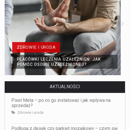
ZDROWIE I URODA
PLACÓWKI LECZENIA UZALEŻNIEŃ: JAK
POMÓC OSOBIE UZALEŻNIONEJ?
AKTUALNOŚCI
Pixel Meta – po co go instalować i jak wpływa na
sprzedaż?
Zdrowie i uroda
Podłoga z desek czy parkiet mozaikowy – czym się