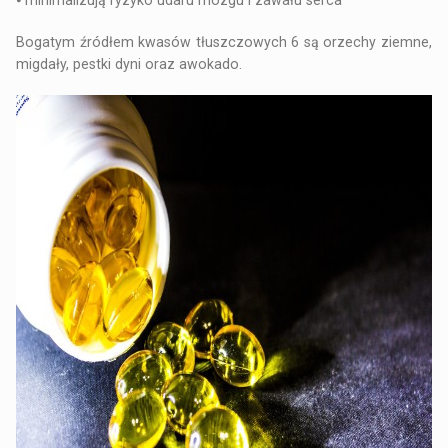
Bogatym źródłem kwasów tłuszczowych 6 są orzechy ziemne,
migdały, pestki dyni oraz awokado.