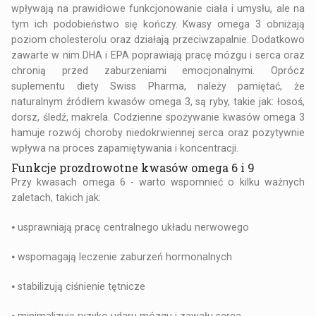
wpływają na prawidłowe funkcjonowanie ciała i umysłu, ale na
tym ich podobieństwo się kończy. Kwasy omega 3 obniżają
poziom cholesterolu oraz działają przeciwzapalnie. Dodatkowo
zawarte w nim DHA i EPA poprawiają pracę mózgu i serca oraz
chronią przed zaburzeniami emocjonalnymi. Oprócz
suplementu diety Swiss Pharma, należy pamiętać, że
naturalnym źródłem kwasów omega 3, są ryby, takie jak: łosoś,
dorsz, śledź, makrela. Codzienne spożywanie kwasów omega 3
hamuje rozwój choroby niedokrwiennej serca oraz pozytywnie
wpływa na proces zapamiętywania i koncentracji.
Funkcje prozdrowotne kwasów omega 6 i 9
Przy kwasach omega 6 - warto wspomnieć o kilku ważnych
zaletach, takich jak:
⦁
usprawniają pracę centralnego układu nerwowego
⦁
wspomagają leczenie zaburzeń hormonalnych
⦁
stabilizują ciśnienie tętnicze
⦁
minimalizują ryzyko udaru mózgu i zawału serca