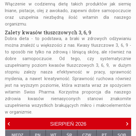
Włączenie w codzienną dietę takich produktów jak siemię
lniane, pistacje, olej z awokado, zapewni dobre samopoczucie
oraz uzupełnia niezbędną ilość witamin dla naszego
organizmu.
Zalety kwasów tłuszczowych 3, 6, 9
Dobra dieta - to podstawa, a braki w zdrowych odżywianiu
można znaleźć u większości z nas. Kwasy tłuszczowe 3, 6, 9 -
to sposób nie tylko na zdrową i lśniącą skórę, ale również na
dobre samopoczucie. Od tego, czy systematycznie
uzupełniamy poziom kwasów tłuszczowych 3, 6, 9, w dużym
stopniu zależy nasza efektywność w pracy, sprawność
myślenia, a nawet kreatywność. Sprawność ruchowa również
jest na wyższym poziomie, która wzrasta wraz ze spożyciem
witamin Swiss Pharma. Korzystna proporcja dla naszego
zdrowia kwasów nienasyconych stanowi znakomite
uzupełnienia wszystkich brakujących mikro i makroelementów
w organizmie.
SIERPIEŃ
2026
NIEDZ
PN
WT
ŚR
CZW
PT
SOB