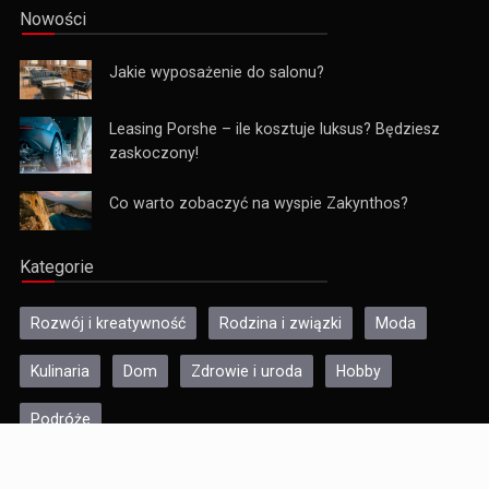
Nowości
Jakie wyposażenie do salonu?
Leasing Porshe – ile kosztuje luksus? Będziesz
zaskoczony!
Co warto zobaczyć na wyspie Zakynthos?
Kategorie
Rozwój i kreatywność
Rodzina i związki
Moda
Kulinaria
Dom
Zdrowie i uroda
Hobby
Podróże