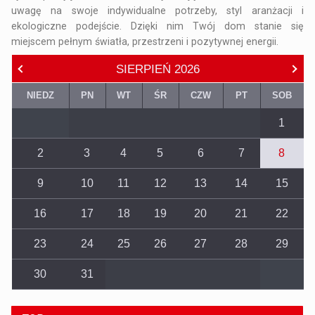
uwagę na swoje indywidualne potrzeby, styl aranżacji i
ekologiczne podejście. Dzięki nim Twój dom stanie się
miejscem pełnym światła, przestrzeni i pozytywnej energii.
SIERPIEŃ
2026
NIEDZ
PN
WT
ŚR
CZW
PT
SOB
1
2
3
4
5
6
7
8
9
10
11
12
13
14
15
16
17
18
19
20
21
22
23
24
25
26
27
28
29
30
31