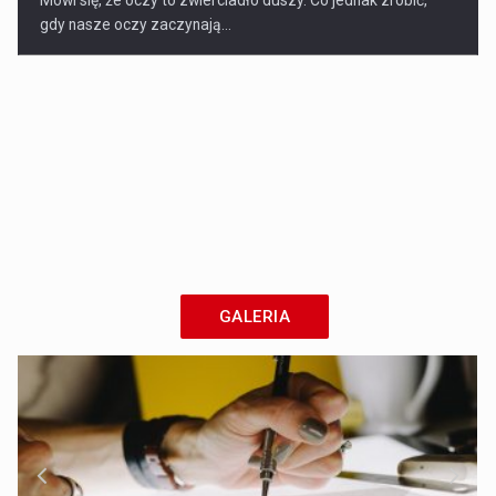
Mówi się, że oczy to zwierciadło duszy. Co jednak zrobić,
gdy nasze oczy zaczynają...
GALERIA