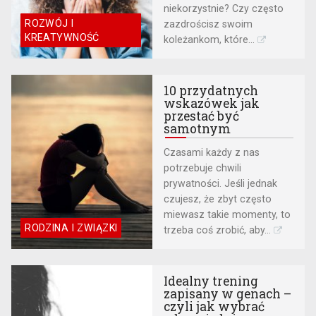
niekorzystnie? Czy często
ROZWÓJ I
zazdrościsz swoim
KREATYWNOŚĆ
koleżankom, które...
10 przydatnych
wskazówek jak
przestać być
samotnym
Czasami każdy z nas
potrzebuje chwili
prywatności. Jeśli jednak
czujesz, że zbyt często
miewasz takie momenty, to
RODZINA I ZWIĄZKI
trzeba coś zrobić, aby...
Idealny trening
zapisany w genach –
czyli jak wybrać