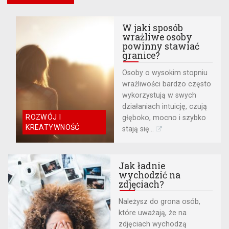
W jaki sposób
wrażliwe osoby
powinny stawiać
granice?
Osoby o wysokim stopniu
wrażliwości bardzo często
wykorzystują w swych
działaniach intuicję, czują
ROZWÓJ I
głęboko, mocno i szybko
KREATYWNOŚĆ
stają się...
Jak ładnie
wychodzić na
zdjęciach?
Należysz do grona osób,
które uważają, że na
zdjęciach wychodzą