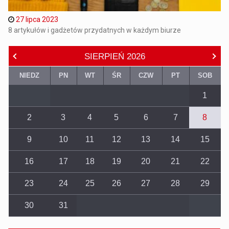
27 lipca 2023
8 artykułów i gadżetów przydatnych w każdym biurze
SIERPIEŃ
2026
NIEDZ
PN
WT
ŚR
CZW
PT
SOB
1
2
3
4
5
6
7
8
9
10
11
12
13
14
15
16
17
18
19
20
21
22
23
24
25
26
27
28
29
30
31