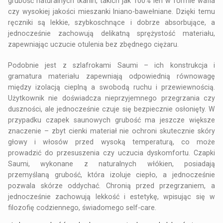
grubość naturalnych tkanin, takich jak 100% len w formie wafla
czy wysokiej jakości mieszanki lniano-bawełniane. Dzięki temu
ręczniki są lekkie, szybkoschnące i dobrze absorbujące, a
jednocześnie zachowują delikatną sprężystość materiału,
zapewniając uczucie otulenia bez zbędnego ciężaru.
Podobnie jest z szlafrokami Saumi – ich konstrukcja i
gramatura materiału zapewniają odpowiednią równowagę
między izolacją cieplną a swobodą ruchu i przewiewnością.
Użytkownik nie doświadcza nieprzyjemnego przegrzania czy
duszności, ale jednocześnie czuje się bezpiecznie osłonięty. W
przypadku czapek saunowych grubość ma jeszcze większe
znaczenie – zbyt cienki materiał nie ochroni skutecznie skóry
głowy i włosów przed wysoką temperaturą, co może
prowadzić do przesuszenia czy uczucia dyskomfortu. Czapki
Saumi, wykonane z naturalnych włókien, posiadają
przemyślaną grubość, która izoluje ciepło, a jednocześnie
pozwala skórze oddychać. Chronią przed przegrzaniem, a
jednocześnie zachowują lekkość i estetykę, wpisując się w
filozofię codziennego, świadomego self-care.