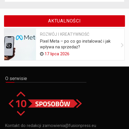
AKTUALNOŚCI
ROZWÓJ I KREATYWNOŚĆ
Pixel Meta – po co go instalować i jak
wpływa na sprzedaż?
17 lipca 2026
O serwisie
Kontakt do redakcji zamowienia@fusionpress.eu