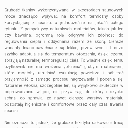
Grubość tkaniny wykorzystywanej w akcesoriach saunowych
może znacząco wpływać na komfort termiczny osoby
korzystającej z seansu, a jednocześnie na jakość całego
rytuału. Z perspektywy naturalnych materiałów, takich jak len
czy bawełna, ogromną rolę odgrywa ich zdolność do
regulowania ciepła i oddychania razem ze skórą. Cieńsze
warianty lniano-bawełniane są lekkie, przewiewne i bardzo
szybko adaptują się do temperatury otoczenia, dzięki czemu
sprzyjają naturalnej termoregulacji ciała. To właśnie dzięki temu
użytkownik nie ma wrażenia „otulenia” grubym materiałem,
które mogłoby utrudniać cyrkulację powietrza i odbierać
przyjemność z samego procesu nagrzewania i pocenia się.
Naturalne włókna, szczególnie len, są wyjątkowo skuteczne w
odprowadzaniu wilgoci, nie przywierają do skóry i szybko
schną, co sprawia, że nawet cieńsze warstwy materiału
pozostają higieniczne i komfortowe przez cały czas trwania
seansu.
Nie oznacza to jednak, że grubsze tekstylia całkowicie tracą