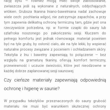
rację bytu — również mogą mieć swoje zastosowanie,
zwłaszcza jeśli są wykonane z naturalnych, oddychających
włókien. Grubsza tkanina lniano-bawełniana nadal zachowuje
wiele cech: pochłania wilgoć, nie zatrzymuje zapachów, a przy
tym zapewnia delikatną ochronę termiczną tam, gdzie jest ona
rzeczywiście potrzebna, np. w formie czapki do sauny lub
szlafroka noszonego po zakończeniu sesji. Kluczem do
pełnego komfortu jest jednak równowaga: materiał powinien
być na tyle gruby, by osłonić ciało, ale na tyle lekki, by wspierać
naturalne procesy związane z poceniem i ochładzaniem skóry.
Tekstylia z lnu i bawełny zapewniają to połączenie — bez
względu na gramaturę tkaniny, oferują komfort termiczny,
przewiewność i uczucie świeżości, które jest nieodzowne w
każdej dobrze zaplanowanej sesji saunowej.
Czy cieńsze materiały zapewniają odpowiednią
ochronę i higienę w saunie?
W przypadku tekstyliów przeznaczonych do sauny grubość
materiału nie musi być warunkiem skutecznej ochrony