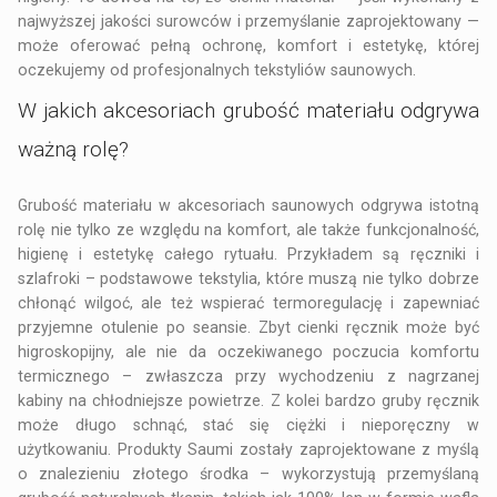
najwyższej jakości surowców i przemyślanie zaprojektowany —
może oferować pełną ochronę, komfort i estetykę, której
oczekujemy od profesjonalnych tekstyliów saunowych.
W jakich akcesoriach grubość materiału odgrywa
ważną rolę?
Grubość materiału w akcesoriach saunowych odgrywa istotną
rolę nie tylko ze względu na komfort, ale także funkcjonalność,
higienę i estetykę całego rytuału. Przykładem są ręczniki i
szlafroki – podstawowe tekstylia, które muszą nie tylko dobrze
chłonąć wilgoć, ale też wspierać termoregulację i zapewniać
przyjemne otulenie po seansie. Zbyt cienki ręcznik może być
higroskopijny, ale nie da oczekiwanego poczucia komfortu
termicznego – zwłaszcza przy wychodzeniu z nagrzanej
kabiny na chłodniejsze powietrze. Z kolei bardzo gruby ręcznik
może długo schnąć, stać się ciężki i nieporęczny w
użytkowaniu. Produkty Saumi zostały zaprojektowane z myślą
o znalezieniu złotego środka – wykorzystują przemyślaną