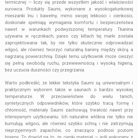
termicznej — liczy się przede wszystkim jakość i właściwości
surowca. Produkty Saumi, wykonane z wysokogatunkowej
mieszanki lnu i bawełny, mimo swojej lekkości i cienkości,
doskonale spełniają wymagania komfortu i bezpieczeństwa
nawet w warunkach podwyższonej temperatury. Tkanina
używana w ręcznikach, pareo czy kiltach tej marki została
zaprojektowana tak, by nie tylko skutecznie odprowadzać
wilgoć, ale również tworzyć naturalną barierę między skórą a
nagrzaną powierzchnią. Dzięki temu użytkownik może cieszyć
się pełną swobodą ruchu, przewiewnością i wysoką higieną,
bez uczucia duszności czy przegrzania.
Warto podkreślić, że lekkie tekstylia Saumi są uniwersalnym i
praktycznym wyborem także w saunach o bardzo wysokiej
temperaturze. W przeciwieństwie do wielu tanich,
syntetycznych odpowiedników, które szybko tracą formę i
chłonność, materiały Saumi zachowują trwałość nawet przy
intensywnym użytkowaniu. Ich naturalne włókna nie tylko nie
kumulują wilgoci, ale również szybko schną i nie zatrzymują
nieprzyjemnych zapachów, co znacząco podnosi poziom
higieny. To dowód na to, że cienki materiał — jeśli wykonany z