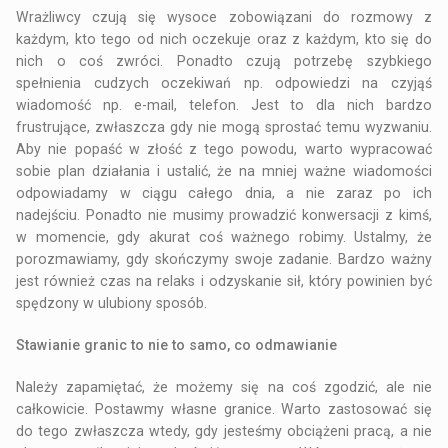
Wrażliwcy czują się wysoce zobowiązani do rozmowy z
każdym, kto tego od nich oczekuje oraz z każdym, kto się do
nich o coś zwróci. Ponadto czują potrzebę szybkiego
spełnienia cudzych oczekiwań np. odpowiedzi na czyjąś
wiadomość np. e-mail, telefon. Jest to dla nich bardzo
frustrujące, zwłaszcza gdy nie mogą sprostać temu wyzwaniu.
Aby nie popaść w złość z tego powodu, warto wypracować
sobie plan działania i ustalić, że na mniej ważne wiadomości
odpowiadamy w ciągu całego dnia, a nie zaraz po ich
nadejściu. Ponadto nie musimy prowadzić konwersacji z kimś,
w momencie, gdy akurat coś ważnego robimy. Ustalmy, że
porozmawiamy, gdy skończymy swoje zadanie. Bardzo ważny
jest również czas na relaks i odzyskanie sił, który powinien być
spędzony w ulubiony sposób.
Stawianie granic to nie to samo, co odmawianie
Należy zapamiętać, że możemy się na coś zgodzić, ale nie
całkowicie. Postawmy własne granice. Warto zastosować się
do tego zwłaszcza wtedy, gdy jesteśmy obciążeni pracą, a nie