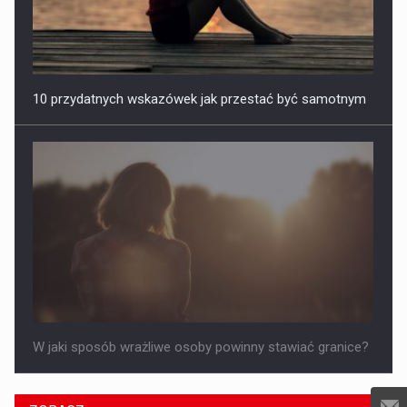
10 przydatnych wskazówek jak przestać być samotnym
W jaki sposób wrażliwe osoby powinny stawiać granice?