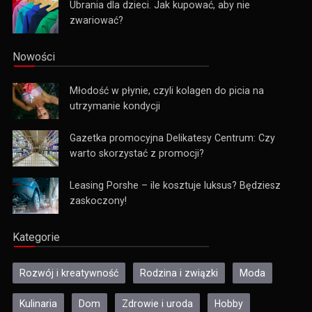
Ubrania dla dzieci. Jak kupować, aby nie
zwariować?
Nowości
Młodość w płynie, czyli kolagen do picia na
utrzymanie kondycji
Gazetka promocyjna Delikatesy Centrum: Czy
warto skorzystać z promocji?
Leasing Porshe – ile kosztuje luksus? Będziesz
zaskoczony!
Kategorie
Rozwój i kreatywność
Rodzina i związki
Moda
Kulinaria
Dom
Zdrowie i uroda
Hobby