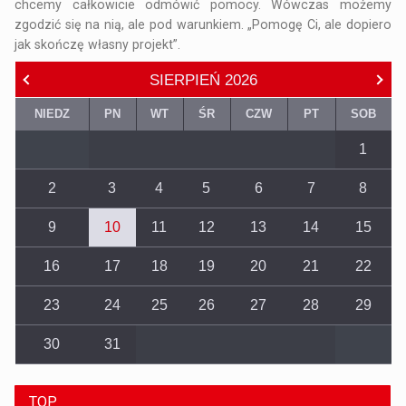
chcemy całkowicie odmówić pomocy. Wówczas możemy
zgodzić się na nią, ale pod warunkiem. „Pomogę Ci, ale dopiero
jak skończę własny projekt”.
SIERPIEŃ
2026
NIEDZ
PN
WT
ŚR
CZW
PT
SOB
1
2
3
4
5
6
7
8
9
10
11
12
13
14
15
16
17
18
19
20
21
22
23
24
25
26
27
28
29
30
31
TOP