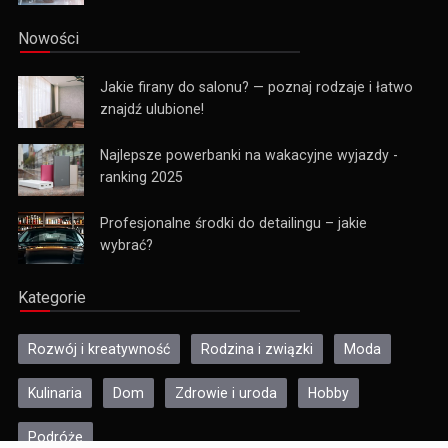
Nowości
Jakie firany do salonu? — poznaj rodzaje i łatwo
znajdź ulubione!
Najlepsze powerbanki na wakacyjne wyjazdy -
ranking 2025
Profesjonalne środki do detailingu – jakie
wybrać?
Kategorie
Rozwój i kreatywność
Rodzina i związki
Moda
Kulinaria
Dom
Zdrowie i uroda
Hobby
Podróże