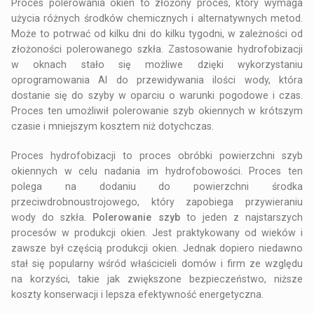
Proces polerowania okien to złożony proces, który wymaga
użycia różnych środków chemicznych i alternatywnych metod.
Może to potrwać od kilku dni do kilku tygodni, w zależności od
złożoności polerowanego szkła. Zastosowanie hydrofobizacji
w oknach stało się możliwe dzięki wykorzystaniu
oprogramowania AI do przewidywania ilości wody, która
dostanie się do szyby w oparciu o warunki pogodowe i czas.
Proces ten umożliwił polerowanie szyb okiennych w krótszym
czasie i mniejszym kosztem niż dotychczas.
Proces hydrofobizacji to proces obróbki powierzchni szyb
okiennych w celu nadania im hydrofobowości. Proces ten
polega na dodaniu do powierzchni środka
przeciwdrobnoustrojowego, który zapobiega przywieraniu
wody do szkła.
Polerowanie szyb
to jeden z najstarszych
procesów w produkcji okien. Jest praktykowany od wieków i
zawsze był częścią produkcji okien. Jednak dopiero niedawno
stał się popularny wśród właścicieli domów i firm ze względu
na korzyści, takie jak zwiększone bezpieczeństwo, niższe
koszty konserwacji i lepsza efektywność energetyczna.