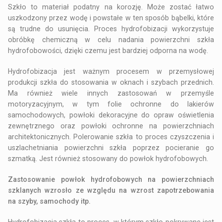
Szkło to materiał podatny na korozję. Może zostać łatwo
uszkodzony przez wodę i powstałe w ten sposób bąbelki, które
są trudne do usunięcia. Proces hydrofobizacji wykorzystuje
obróbkę chemiczną w celu nadania powierzchni szkła
hydrofobowości, dzięki czemu jest bardziej odporna na wodę.
Hydrofobizacja jest ważnym procesem w przemysłowej
produkcji szkła do stosowania w oknach i szybach przednich.
Ma również wiele innych zastosowań w przemyśle
motoryzacyjnym, w tym folie ochronne do lakierów
samochodowych, powłoki dekoracyjne do opraw oświetlenia
zewnętrznego oraz powłoki ochronne na powierzchniach
architektonicznych. Polerowanie szkła to proces czyszczenia i
uszlachetniania powierzchni szkła poprzez pocieranie go
szmatką. Jest również stosowany do powłok hydrofobowych.
Zastosowanie powłok hydrofobowych na powierzchniach
szklanych wzrosło ze względu na wzrost zapotrzebowania
na szyby, samochody itp.
Hydrofobizacja szkła to proces, w którym szkło pokrywane jest