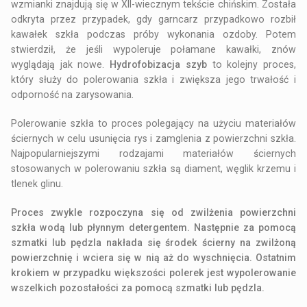
wzmianki znajdują się w XII-wiecznym tekście chińskim. Została
odkryta przez przypadek, gdy garncarz przypadkowo rozbił
kawałek szkła podczas próby wykonania ozdoby. Potem
stwierdził, że jeśli wypoleruje połamane kawałki, znów
wyglądają jak nowe.
Hydrofobizacja szyb
to kolejny proces,
który służy do polerowania szkła i zwiększa jego trwałość i
odporność na zarysowania.
Polerowanie szkła to proces polegający na użyciu materiałów
ściernych w celu usunięcia rys i zamglenia z powierzchni szkła.
Najpopularniejszymi rodzajami materiałów ściernych
stosowanych w polerowaniu szkła są diament, węglik krzemu i
tlenek glinu.
Proces zwykle rozpoczyna się od zwilżenia powierzchni
szkła wodą lub płynnym detergentem. Następnie za pomocą
szmatki lub pędzla nakłada się środek ścierny na zwilżoną
powierzchnię i wciera się w nią aż do wyschnięcia. Ostatnim
krokiem w przypadku większości polerek jest wypolerowanie
wszelkich pozostałości za pomocą szmatki lub pędzla.