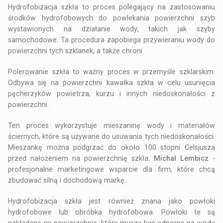
Hydrofobizacja szkła to proces polegający na zastosowaniu
środków hydrofobowych do powlekania powierzchni szyb
wystawionych na działanie wody, takich jak szyby
samochodowe. Ta procedura zapobiega przywieraniu wody do
powierzchni tych szklanek, a także chroni
Polerowanie szkła to ważny proces w przemyśle szklarskim.
Odbywa się na powierzchni kawałka szkła w celu usunięcia
pęcherzyków powietrza, kurzu i innych niedoskonałości z
powierzchni.
Ten proces wykorzystuje mieszaninę wody i materiałów
ściernych, które są używane do usuwania tych niedoskonałości.
Mieszankę można podgrzać do około 100 stopni Celsjusza
przed nałożeniem na powierzchnię szkła.
Michał Lembicz
-
profesjonalne marketingowe wsparcie dla firm, które chcą
zbudować silną i dochodową markę.
Hydrofobizacja szkła jest również znana jako powłoki
hydrofobowe lub obróbka hydrofobowa. Powłoki te są
nakładane na powierzchnie, które muszą być odporne na wodę