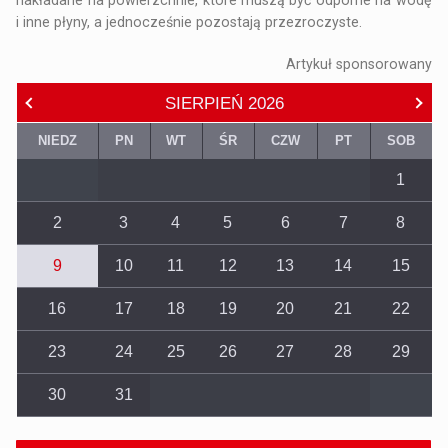
i inne płyny, a jednocześnie pozostają przezroczyste.
Artykuł sponsorowany
SIERPIEŃ
2026
NIEDZ
PN
WT
ŚR
CZW
PT
SOB
1
2
3
4
5
6
7
8
9
10
11
12
13
14
15
16
17
18
19
20
21
22
23
24
25
26
27
28
29
30
31