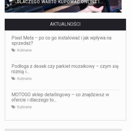
DLACZEGO WARTO KUPOWAĆ ONLINE I...
AKTUALNOŚCI
Pixel Meta – po co go instalować i jak wpływa na
sprzedaż?
Kulinaria
Podłoga z desek czy parkiet mozaikowy – czym się
różnią i...
Kulinaria
MOTOGO sklep detailingowy – co znajdziesz w
ofercie i dlaczego to...
Kulinaria