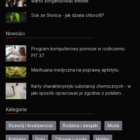
warto zorganizować wesele
Sok ze Słońca - jak działa chlorofil?
Nowości
Program komputerowy pomoże w rozliczeniu
PIT 37
Marihuana medyczna na poprawę aptetytu
Karty charakterystyki substancji chemicznych - w
jaki sposób opracować je zgodnie z polskim...
Kategorie
Rozwój i kreatywność
Rodzina i związki
Moda
Kulinaria
Dom
Zdrowie i uroda
Hobby