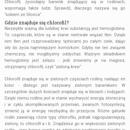
Chlorofil, życiodajny barwnik znajdujący się w roślinach,
wspomaga także ludzi. Sprawdź, dlaczego nazywa się go
"sokiem ze Słońca".
Gdzie znajduje się chlorofil?
Niezwykle ważną dla ludzkiej krwi substancją jest hemoglobina.
To cząsteczki, które są w stanie nietrwale wiązać tlen. Dzięki
nim tlen jest rozprowadzany tętnicami po całym ciele, dając
siły do życia najmniejszym komórkom. Gdyby nie ten związek
chemiczny, nie moglibyśmy oddychać. Ważnym składnikiem
hemoglobiny jest żelazo - jeśli zmienimy je na magnez,
otrzymamy chlorofil, czyli "zieloną krew".
Chlorofil znajduje się w zielonych częściach rośliny, nadając im
kolor - dlatego jest nazywany zielonym barwnikiem. W
szczególnie dużych ilościach znajduje się w liściach i łodygach.
Dzięki niemu roślina jest w stanie wychwycić energię słoneczną
i w cyklu skomplikowanych przemian, zwanych fotosyntezą,
zmienić ją w energię niezbędną do przeżycia. Różne gatunki
roślin zawierają różne typy chlorofilu, jednak najpopularniejszy,
zielony, to chlorofil a i b. Znajdziesz go w większości zielonych
roślin - jego barwa wynika ze zdolności pochłaniania światła w