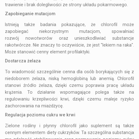
trawienie i brak dolegliwości ze strony układu pokarmowego.
Zapobieganie mutacjom
Istnieją także badania pokazujące, że chlorofil może
zapobiegać niekorzystnym mutacjom, spowalniać
rozwój nowotworów oraz unieszkodliwiać substancje
rakotwórcze. Nie znaczy to oczywiście, że jest "lekiem na raka".
Może stanowić cenny element profilaktyki.
Dostarcza żelaza
To wiadomość szczególnie cenna dla osób borykających się z
niedoborem żelaza, niską hemoglobiną lub anemią. Chlorofil
stanowi źródło żelaza, dzięki czemu poprawia pracę układu
krążenia. To działanie wspomagające polega także na
regulowaniu krzepliwości krwi, dzięki czemu maleje ryzyko
zachorowania na miażdżycę.
Regulacja poziomu cukru we krwi
Zielone rośliny i płynny chlorofil jako suplement są także
cennym elementem diety cukrzyków. Ta szczególna substancja