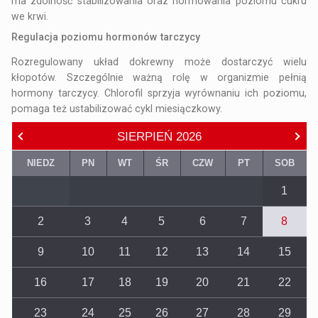
ma zdolność stabilizowania oraz normowania poziomu cukru
we krwi.
Regulacja poziomu hormonów tarczycy
Rozregulowany układ dokrewny może dostarczyć wielu
kłopotów. Szczególnie ważną rolę w organizmie pełnią
hormony tarczycy. Chlorofil sprzyja wyrównaniu ich poziomu,
pomaga też ustabilizować cykl miesiączkowy.
SIERPIEŃ
2026
NIEDZ
PN
WT
ŚR
CZW
PT
SOB
1
2
3
4
5
6
7
8
9
10
11
12
13
14
15
16
17
18
19
20
21
22
23
24
25
26
27
28
29