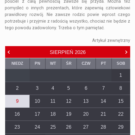
pościel z całą pewnością zawsze się przyda. Można też
pomyśleć o innych prezentach, które zapewnią człowiekowi
prawidłowy rozwój. Nie zawsze rodzic powie wprost czego
potrzebuje i przyjmie z radością wszystko, chociaż nie będzie z
tego powodu zadowolony. Trzeba o tym pamiętać.
Artykuł zewnętrzny
SIERPIEŃ
2026
NIEDZ
PN
WT
ŚR
CZW
PT
SOB
1
2
3
4
5
6
7
8
9
10
11
12
13
14
15
16
17
18
19
20
21
22
23
24
25
26
27
28
29