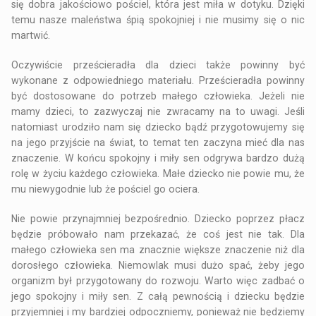
się dobra jakościowo pościel, która jest miła w dotyku. Dzięki
temu nasze maleństwa śpią spokojniej i nie musimy się o nic
martwić.
Oczywiście
prześcieradła dla dzieci
także powinny być
wykonane z odpowiedniego materiału. Prześcieradła powinny
być dostosowane do potrzeb małego człowieka. Jeżeli nie
mamy dzieci, to zazwyczaj nie zwracamy na to uwagi. Jeśli
natomiast urodziło nam się dziecko bądź przygotowujemy się
na jego przyjście na świat, to temat ten zaczyna mieć dla nas
znaczenie. W końcu spokojny i miły sen odgrywa bardzo dużą
rolę w życiu każdego człowieka. Małe dziecko nie powie mu, że
mu niewygodnie lub że pościel go ociera.
Nie powie przynajmniej bezpośrednio. Dziecko poprzez płacz
będzie próbowało nam przekazać, że coś jest nie tak. Dla
małego człowieka sen ma znacznie większe znaczenie niż dla
dorosłego człowieka. Niemowlak musi dużo spać, żeby jego
organizm był przygotowany do rozwoju. Warto więc zadbać o
jego spokojny i miły sen. Z całą pewnością i dziecku będzie
przyjemniej i my bardziej odpoczniemy, ponieważ nie będziemy