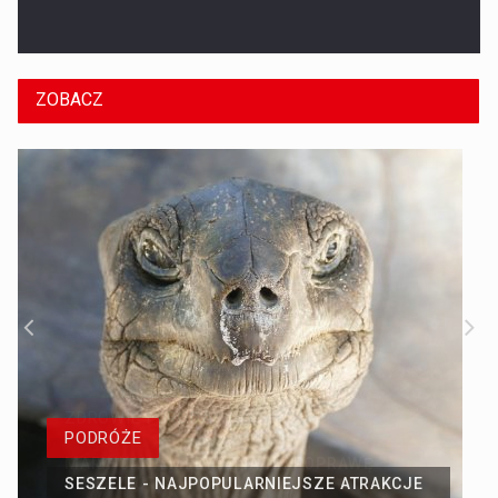
W jaki sposób wrażliwe osoby powinny stawiać granice?
ZOBACZ
PODRÓŻE
SESZELE - NAJPOPULARNIEJSZE ATRAKCJE