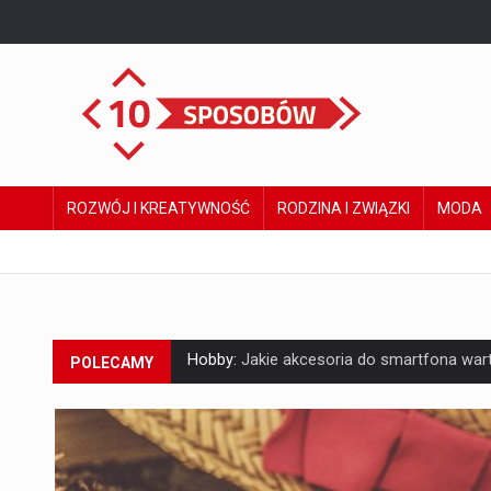
ROZWÓJ I KREATYWNOŚĆ
RODZINA I ZWIĄZKI
MODA
Hobby:
Jakie akcesoria do smartfona wart
POLECAMY
Kulinaria:
Zrób idealną kawę mrożoną w d
Rozwój i kreatywność:
Jak zrobić pierwsz