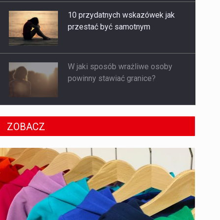
10 przydatnych wskazówek jak
przestać być samotnym
W jaki sposób wrażliwe osoby
powinny stawiać granice?
ZOBACZ