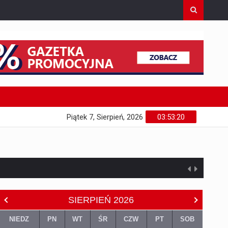
Piątek 7, Sierpień, 2026
03:53:21
SIERPIEŃ
2026
NIEDZ
PN
WT
ŚR
CZW
PT
SOB