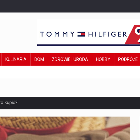
KULINARIA
DOM
ZDROWIE I URODA
HOBBY
PODRÓŻE
o kupić?
omu – zobacz jak
y krok?