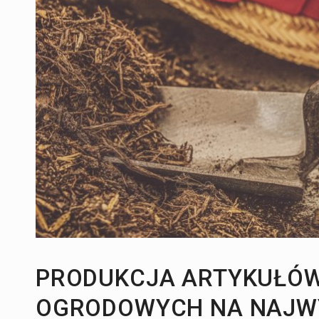
Dom:
Temperówka potrzebna od zaraz
Zdrowie i uroda:
Wiosna pełna przyjemności
PRODUKCJA ARTYKUŁÓW
OGRODOWYCH NA NAJW