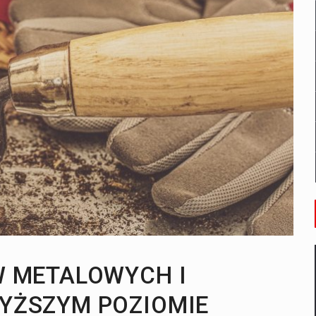
 – dla ciała, zdrowia i ducha
 METALOWYCH I
YŻSZYM POZIOMIE