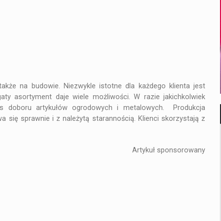
DOM
JEŚLI REMONT, TO KOMPLEKSOWY
że na budowie. Niezwykle istotne dla każdego klienta jest
gaty asortyment daje wiele możliwości. W razie jakichkolwiek
s doboru artykułów ogrodowych i metalowych. Produkcja
się sprawnie i z należytą starannością. Klienci skorzystają z
Artykuł sponsorowany