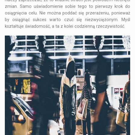
zmian. Samo uświadomienie sobie tego to pierwszy krok do
osiągnięcia celu. Nie można poddać się przerażeniu, ponieważ
by osiągnąć sukces warto czuć się niezwyciężonym. Myśl
kształtuje świadomość, a ta z kolei codzienną rzeczywistość.