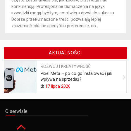
często zastanawiają się, jak zdobyć przewagę nad
konkurencją. Profesjonalne tłumaczenia na język
szwedzki mogą być tym, co otwiera drzwi do sukcesu.
Dobrze przetłumaczone treści pozwalają lepiej
zrozumieć lokalne specyfiki i preferencje, co...
AKTUALNOŚCI
ROZWÓJ I KREATYWNOŚĆ
Pixel Meta – po co go instalować i jak
wpływa na sprzedaż?
17 lipca 2026
O serwisie