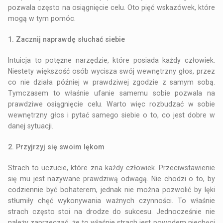
pozwala często na osiągnięcie celu. Oto pięć wskazówek, które
mogą w tym pomóc.
1. Zacznij naprawdę słuchać siebie
Intuicja to potężne narzędzie, które posiada każdy człowiek.
Niestety większość osób wycisza swój wewnętrzny głos, przez
co nie działa później w prawdziwej zgodzie z samym sobą.
Tymczasem to właśnie ufanie samemu sobie pozwala na
prawdziwe osiągnięcie celu. Warto więc rozbudzać w sobie
wewnętrzny głos i pytać samego siebie o to, co jest dobre w
danej sytuacji.
2. Przyjrzyj się swoim lękom
Strach to uczucie, które zna każdy człowiek. Przeciwstawienie
się mu jest nazywane prawdziwą odwagą. Nie chodzi o to, by
codziennie być bohaterem, jednak nie można pozwolić by lęki
stłumiły chęć wykonywania ważnych czynności. To właśnie
strach często stoi na drodze do sukcesu. Jednocześnie nie
należy zaprzeczać, że to właśnie strach jest powodem niechęci