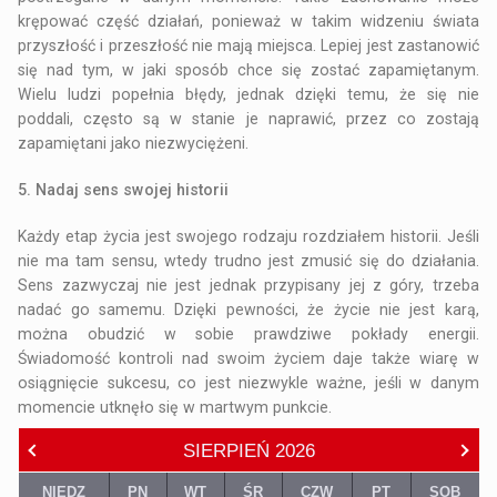
krępować część działań, ponieważ w takim widzeniu świata
przyszłość i przeszłość nie mają miejsca. Lepiej jest zastanowić
się nad tym, w jaki sposób chce się zostać zapamiętanym.
Wielu ludzi popełnia błędy, jednak dzięki temu, że się nie
poddali, często są w stanie je naprawić, przez co zostają
zapamiętani jako niezwyciężeni.
5. Nadaj sens swojej historii
Każdy etap życia jest swojego rodzaju rozdziałem historii. Jeśli
nie ma tam sensu, wtedy trudno jest zmusić się do działania.
Sens zazwyczaj nie jest jednak przypisany jej z góry, trzeba
nadać go samemu. Dzięki pewności, że życie nie jest karą,
można obudzić w sobie prawdziwe pokłady energii.
Świadomość kontroli nad swoim życiem daje także wiarę w
osiągnięcie sukcesu, co jest niezwykle ważne, jeśli w danym
momencie utknęło się w martwym punkcie.
SIERPIEŃ
2026
NIEDZ
PN
WT
ŚR
CZW
PT
SOB