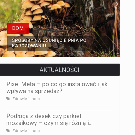
DOM
SPOSOBY NA USUNIĘCIE PNIA PO
KARCZOWANIU
AKTUALNOŚCI
Pixel Meta – po co go instalować i jak
wpływa na sprzedaż?
Zdrowie i uroda
Podłoga z desek czy parkiet
mozaikowy – czym się różnią i...
Zdrowie i uroda