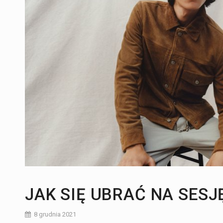
Kulinaria:
Wołowina na talerzu
Rozwój i kreatywność:
Jak znaleźć pracę 
JAK SIĘ UBRAĆ NA SESJ
8 grudnia 2021