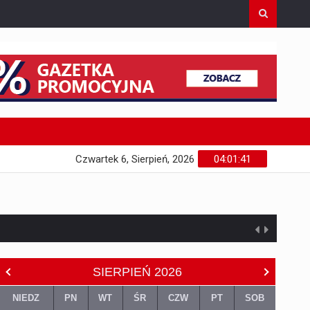
Czwartek 6, Sierpień, 2026
04:01:42
SIERPIEŃ
2026
NIEDZ
PN
WT
ŚR
CZW
PT
SOB