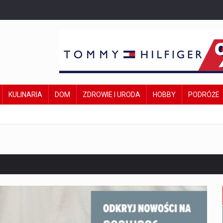
KULINARIA
DOM
ZDROWIE I URODA
HOBBY
PODRÓŻE
w