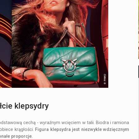
RODZINA I ZWIĄZKI
JAK WYBRAĆ IDEALNE OBRĄCZKI?
łcie klepsydry
podstawową cechą - wyraźnym wcięciem w talii. Biodra i ramiona
obiece krągłości.
Figura klepsydra
jest niezwykle wdzięcznym
onałe proporcje.