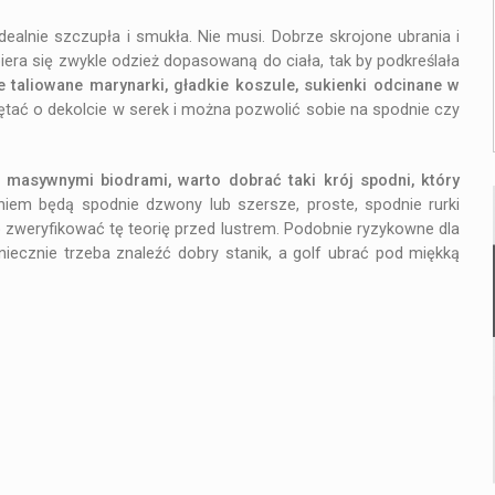
dealnie szczupła i smukła. Nie musi. Dobrze skrojone ubrania i
biera się zwykle odzież dopasowaną do ciała, tak by podkreślała
 taliowane marynarki, gładkie koszule, sukienki odcinane w
tać o dekolcie w serek i można pozwolić sobie na spodnie czy
ć masywnymi biodrami, warto dobrać taki krój spodni, który
niem będą spodnie dzwony lub szersze, proste, spodnie rurki
 zweryfikować tę teorię przed lustrem. Podobnie ryzykowne dla
oniecznie trzeba znaleźć dobry stanik, a golf ubrać pod miękką