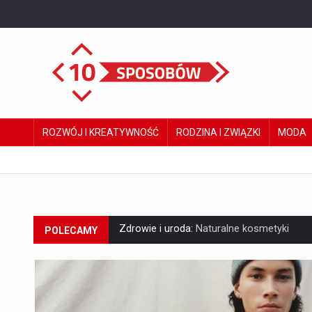
ROZWÓJ I KREATYWNOŚĆ
RODZINA I ZWIĄZKI
MODA
Zdrowie i uroda:
Naturalne kosmetyki
POLECAMY
Zdrowie i uroda:
Usuwanie ósemek Krakó
Moda:
5 sposobów na piękne włosy