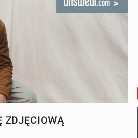
w Szczecinie?
Ę ZDJĘCIOWĄ