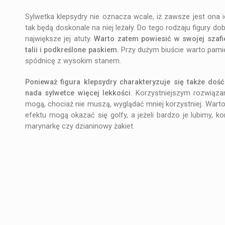
Sylwetka klepsydry nie oznacza wcale, iż zawsze jest ona i
tak będą doskonale na niej leżały. Do tego rodzaju figury do
największe jej atuty.
Warto zatem powiesić w swojej szafie
talii i podkreślone paskiem.
Przy dużym biuście warto pamię
spódnicę z wysokim stanem.
Ponieważ figura klepsydry charakteryzuje się także doś
nada sylwetce więcej lekkości
. Korzystniejszym rozwiąza
mogą, chociaż nie muszą, wyglądać mniej korzystniej. Warto
efektu mogą okazać się golfy, a jeżeli bardzo je lubimy, k
marynarkę czy dzianinowy żakiet.