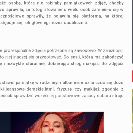
leźć osobę, która nie robiłaby pamiątkowych zdjęć, choćby
 sprawiła, że fotografowanie u wielu osób zamieniło się w
znościowe sprawiły, że pojawiła się platforma, na której
ystępuje się roli głównej, można upublicznić.
 że profesjonalne zdjęcia potrzebne są zawodowo. W zależności
o niej inaczej się przygotować.
Do sesji, która ma zakończyć
niezwykle starannie, dobierając strój, makijaż, tło zdjęcia
ozostawić pamiątkę w rodzinnym albumie, można czuć się dużo
tki-jeansowe-damskie.html
, fryzurę czy makijaż zgodnie z
jednak sprawdzić wcześniej podstawowe zasady doboru stroju