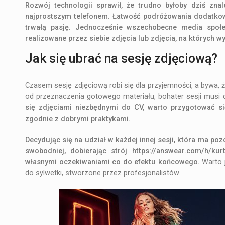
Rozwój technologii sprawił, że trudno byłoby dziś zna
najprostszym telefonem. Łatwość podróżowania dodatkowo
trwałą pasję. Jednocześnie wszechobecne media społec
realizowane przez siebie zdjęcia lub zdjęcia, na których w
Jak się ubrać na sesję zdjęciową?
Czasem sesję zdjęciową robi się dla przyjemności, a bywa,
od przeznaczenia gotowego materiału, bohater sesji musi d
się zdjęciami niezbędnymi do CV, warto przygotować się 
zgodnie z dobrymi praktykami.
Decydując się na udział w każdej innej sesji, która ma p
swobodniej, dobierając strój
https://answear.com/h/kur
własnymi oczekiwaniami co do efektu końcowego.
Warto 
do sylwetki, stworzone przez profesjonalistów.