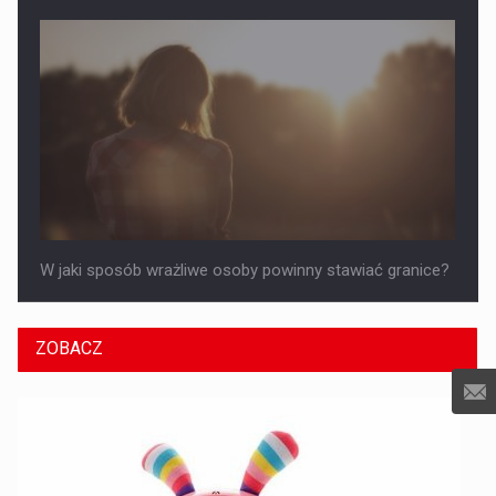
W jaki sposób wrażliwe osoby powinny stawiać granice?
ZOBACZ