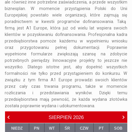
ale również inne potrzebne zaświadczenia, a przede wszystkim
biznesplan. W momencie przystąpienia Polski do Unii
Europejskiej powstało wiele organizacji, które zajmują się
poradnictwem w kwestii programów dofinansowania. Taką
firmą jest
A1 Europe
, która już od wielu lat wspiera swoich
klientów w pozyskiwaniu dofinansowania. Profesjonalna kadra
przedsiębiorstwa pomoże każdemu w wypełnieniu wniosku
oraz przygotowaniu pełnej dokumentacji. Poprawnie
wypełnione formularze zwiększają szansę na zdobycie
potrzebnych pieniędzy. Innowacyjne projekty to jeszcze nie
wszystko. Dlatego istotne jest, aby dopełnić wszystkich
formalności nie tylko przed przystąpieniem do konkursu. W
związku z tym firma A1 Europe prowadzi swoich klientów
przez cały czas trwania programu, także w momencie
rozliczania i przedstawiania wyników. Dzięki temu
przedsiębiorstwa mają pewność, że każda wydana złotówka
została poprawnie wydana i udokumentowana.
SIERPIEŃ
2026
NIEDZ
PN
WT
ŚR
CZW
PT
SOB