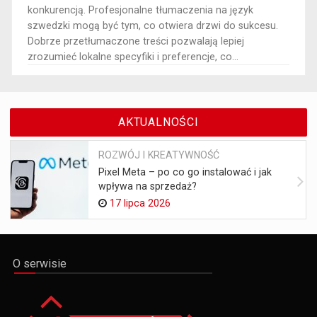
konkurencją. Profesjonalne tłumaczenia na język
szwedzki mogą być tym, co otwiera drzwi do sukcesu.
Dobrze przetłumaczone treści pozwalają lepiej
zrozumieć lokalne specyfiki i preferencje, co...
AKTUALNOŚCI
ROZWÓJ I KREATYWNOŚĆ
Pixel Meta – po co go instalować i jak
wpływa na sprzedaż?
17 lipca 2026
O serwisie