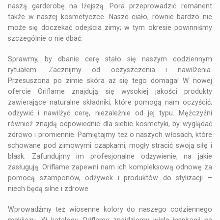
naszą garderobę na lżejszą. Pora przeprowadzić remanent
także w naszej kosmetyczce. Nasze ciało, równie bardzo nie
może się doczekać odejścia zimy; w tym okresie powinniśmy
szczególnie o nie dbać.
Sprawmy, by dbanie cerę stało się naszym codziennym
rytuałem. Zacznijmy od oczyszczenia i nawilżenia.
Przesuszona po zimie skóra aż się tego domaga! W nowej
ofercie Oriflame znajdują się wysokiej jakości produkty
zawierające naturalne składniki, które pomogą nam oczyścić,
odżywić i nawilżyć cerę, niezależnie od jej typu. Mężczyźni
również znajdą odpowiednie dla siebie kosmetyki, by wyglądać
zdrowo i promiennie. Pamiętajmy też o naszych włosach, które
schowane pod zimowymi czapkami, mogły stracić swoją siłę i
blask. Zafundujmy im profesjonalne odżywienie, na jakie
zasługują. Oriflame zapewni nam ich kompleksową odnowę za
pomocą szamponów, odżywek i produktów do stylizacji –
niech będą silne i zdrowe.
Wprowadźmy też wiosenne kolory do naszego codziennego
makijażu. W katalogu Oriflame znajdziemy wiele inspiracji na