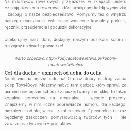
Na miłośników rowerowych przejażdżek, w sklepach Leclerc
czekają akcesoria rowerowe, które umilą nam każdą wycieczkę
i zadbają o nasze bezpieczeństwo. Pomyślmy też o wnętrzu
naszego mieszkania, wybierając wiosenne komplety pościeli,
ręczniki, prześcieradła i poduszki dekoracyjne.
Udekorujmy nasz dom, dodajmy naszym posiłkom koloru i
ruszajmy na świeże powietrze!
Warto zobaczyć:
http://kodyrabatowe.interia.pl/kupony-
rabatowe/wittchen
Coś dla ducha – uśmiech od ucha, do ucha
Niech wiosna będzie radosna! O nasz dobry nastrój, zadba
sklep Toys4Boys. Możemy nabyć tam gadżet, który sprawi, że
uśmiech nie będzie schodził z naszej twarzy. Ten sklep to także
kopalnia pomysłów na oryginalne i wesołe prezenty.
Znajdziemy w nim liczne poprawiacze humoru, dla każdego,
niezależnie od płci, wieku i zainteresowań. Z pewnością nie raz
będziemy zaskoczeni pomysłowością twórców tych – nie
zawsze praktycznych – produktów.