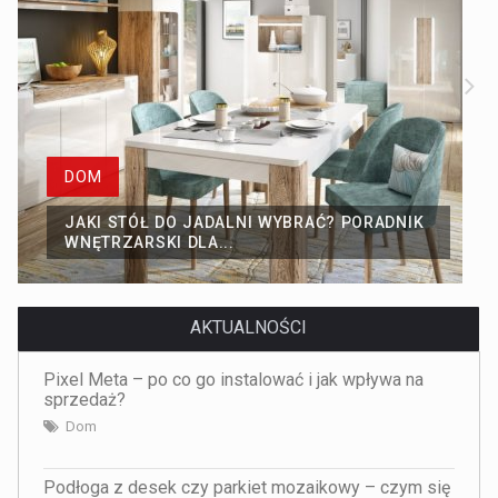
DOM
JAKI STÓŁ DO JADALNI WYBRAĆ? PORADNIK
WNĘTRZARSKI DLA...
AKTUALNOŚCI
Pixel Meta – po co go instalować i jak wpływa na
sprzedaż?
Dom
Podłoga z desek czy parkiet mozaikowy – czym się