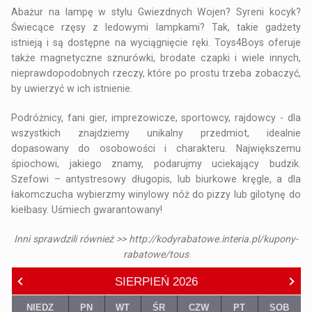
Abażur na lampę w stylu Gwiezdnych Wojen? Syreni kocyk?
Świecące rzęsy z ledowymi lampkami? Tak, takie gadżety
istnieją i są dostępne na wyciągnięcie ręki. Toys4Boys oferuje
także magnetyczne sznurówki, brodate czapki i wiele innych,
nieprawdopodobnych rzeczy, które po prostu trzeba zobaczyć,
by uwierzyć w ich istnienie.
Podróżnicy, fani gier, imprezowicze, sportowcy, rajdowcy - dla
wszystkich znajdziemy unikalny przedmiot, idealnie
dopasowany do osobowości i charakteru. Największemu
śpiochowi, jakiego znamy, podarujmy uciekający budzik.
Szefowi – antystresowy długopis, lub biurkowe kręgle, a dla
łakomczucha wybierzmy winylowy nóż do pizzy lub gilotynę do
kiełbasy. Uśmiech gwarantowany!
Inni sprawdzili również >>
http://kodyrabatowe.interia.pl/kupony-
rabatowe/tous
SIERPIEŃ
2026
NIEDZ
PN
WT
ŚR
CZW
PT
SOB