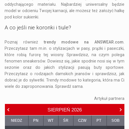
oddychającego materiału. Najbardziej uniwersalny będzie
model w odcieniu Twojej karnacji, ale możesz też założyć halkę
pod kolor sukienki.
A co jeśli nie koronki i tiule?
Poznaj również
trendy modowe na ANSWEAR.com
.
Przeczytasz tam m.in. o stylizacjach w pasy, prążki i paseczki,
które robią furorę tej wiosny. Sprawdzisz, na czym polega
fenomen sneakersów. Dowiesz się, jakie spodnie nosi się w tym
sezonie oraz do jakich stylizacji pasują buty sportowe.
Przeczytasz o rodzajach damskich jeansów i sprawdzisz, jak
dobrać je do sylwetki. Trendy modowe to kategoria, która ma Ci
wiele do zaproponowania. Sprawdź sama.
Artykuł partnera
SIERPIEŃ
2026
NIEDZ
PN
WT
ŚR
CZW
PT
SOB