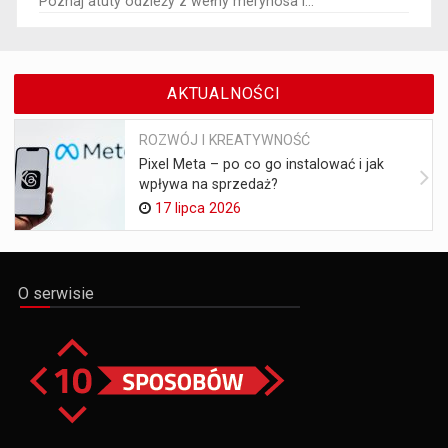
Poznaj atuty odzieży z wełny merynosa i...
AKTUALNOŚCI
ROZWÓJ I KREATYWNOŚĆ
Pixel Meta – po co go instalować i jak
wpływa na sprzedaż?
17 lipca 2026
O serwisie