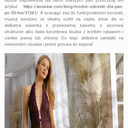
będzie odpowiednia dla nieco starszych pań, przeczytaj ten
artykuł:
https://answear.com/blog/modne-sukienki-dla-pan-
po-50-tce/31561/
. A wracając zaś do funkcjonalności koronek,
musisz wiedzieć, że idealny outfit na ciepłe, letnie dni to
delikatna sukienka z przewiewnej bawełny o ażurowej
strukturze albo biała koronkowa bluzka z krótkim rękawem i
cienkie jeansy lub chinosy. Do tego delikatne sandałki na
niewysokim obcasie i jesteś gotowa do wyjścia!