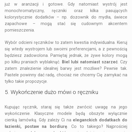
już w aranżacji i gotowe. Gdy natomiast wystrój jest
monochromatyczny, ręczniki oraz kilka pasujących
kolorystycznie dodatków – np. dozownik do mydła, świece
zapachowe – mogą stać się cudownym akcentem
pomieszczenia.
Wybór odcieni ręczników to zatem kwestia indywidualna. Kieruj
się wtedy wystrojem lub swoimi preferencjami, a z pewnością
będziesz zadowolona. Pamiętaj jednak, że żywe kolory mogą
po kilku praniach wyblaknąć.
Biel lubi natomiast szarzeć
. Czy
zatem znalezienie idealnej barwy jest możliwe? Pewnie tak.
Pastele powinny dać radę, chociaż nie chcemy Cię zamykać na
tylko takie propozycje.
5. Wykończenie dużo mówi o ręczniku
Kupując ręcznik, staraj się także zwrócić uwagę na jego
wykończenie. Klasyczne modele będą obszyte wyłącznie
cienką lamówką. Gdy zależy Ci na
eleganckich dodatkach do
łazienki, postaw na bordiurę
. Co to takiego? Najprościej