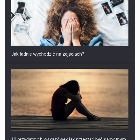
10 przydatnych wskazówek jak przestać być samotnym
W jaki sposób wrażliwe osoby powinny stawiać granice?