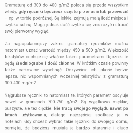
Gramaturę od 300 do 400 g/m2 poleca się przede wszystkim
wtedy,
gdy ręczniki będziesz często przenosić lub przewozić
– np. w torbie podróżnej. Są lekkie, zajmują małą ilość miejsca i
szybko schną. Mogą jednak dość szybko się zniszczyć i stracić
swój pierwotny wygląd.
Za najpopularniejszy zakres gramatury ręczników można
natomiast uznać wartość między 450 a 500 g/m2. Większość
tekstyliów cechuje się właśnie takimi parametrami. Ręczniki te
będą
średniogrube i dość chłonne
. W krótkim czasie powinny
także całkowicie wyschnąć. Oczywiście ich jakość będzie
lepsza, niż wspomnianych wcześniej tekstyliów z gramaturą
300-400 mg/m2.
Najgrubsze ręczniki to natomiast te, których parametr oscyluje
nawet w granicach 700-750 g/m2. Są wyjątkowo miękkie,
puszyste, ale też ciężkie.
Nie tracą swojego wyglądu nawet po
latach użytkowania
, dlatego najczęściej spotkasz je w
hotelach. Gdy chcesz wybrać takie ręczniki do swojego domu,
pamiętaj, że będziesz musiała je bardzo starannie i długo