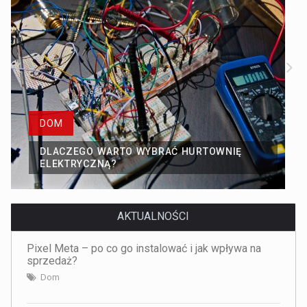
DOM
JAK WYBRAĆ KOŁDRĘ DLA ALERGIKA?
AKTUALNOŚCI
Pixel Meta – po co go instalować i jak wpływa na
sprzedaż?
Dom