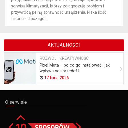
serwisu klimatyzacji, którzy zdiagnozują problem i
przywrócą pełną sprawność urządzenia. Niska ilość
freonu - dlaczego...
AKTUALNOŚCI
ROZWÓJ I KREATYWNOŚĆ
Pixel Meta – po co go instalować i jak
wpływa na sprzedaż?
17 lipca 2026
O serwisie