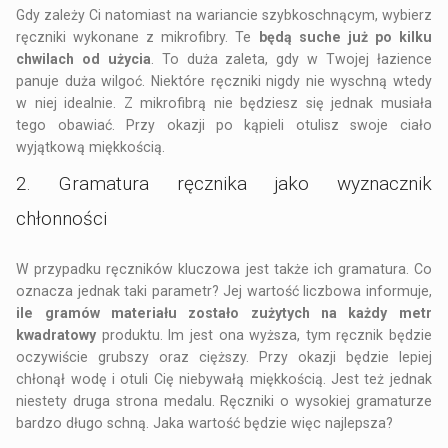
Gdy zależy Ci natomiast na wariancie szybkoschnącym, wybierz
ręczniki wykonane z mikrofibry. Te
będą suche już po kilku
chwilach od użycia
. To duża zaleta, gdy w Twojej łazience
panuje duża wilgoć. Niektóre ręczniki nigdy nie wyschną wtedy
w niej idealnie. Z mikrofibrą nie będziesz się jednak musiała
tego obawiać. Przy okazji po kąpieli otulisz swoje ciało
wyjątkową miękkością.
2. Gramatura ręcznika jako wyznacznik
chłonności
W przypadku ręczników kluczowa jest także ich gramatura. Co
oznacza jednak taki parametr? Jej wartość liczbowa informuje,
ile gramów materiału zostało zużytych na każdy metr
kwadratowy
produktu. Im jest ona wyższa, tym ręcznik będzie
oczywiście grubszy oraz cięższy. Przy okazji będzie lepiej
chłonął wodę i otuli Cię niebywałą miękkością. Jest też jednak
niestety druga strona medalu. Ręczniki o wysokiej gramaturze
bardzo długo schną. Jaka wartość będzie więc najlepsza?