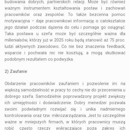
budowania dobrych, partnerskich relacji. Może być również
ważnym instrumentem kształtowania postaw i zachowań
pracowników oraz zespołów. To także bezcenna pomoc
motywacyjna – daje pracownikowi informację o całokształcie
jego działań podczas dążenia do celu i pomaga go osiągnąć.
Taka postawa u szefa może być szczególnie ważna dla
millenialsów, którzy już w 2025 roku będą stanowić aż 75 proc.
ludzi aktywnych zawodowo. Co nie bez znaczenia feedback,
wsparcie i pochwała nic nie kosztują, a mogą skutkować
podobnym rezultatem co podwyżka.
2) Zaufanie
Obdarzenie pracowników zaufaniem i pozwolenie im na
większą samodzielność w pracy to cechy nie do przecenienia u
dobrego szefa. Samodzielnie poprowadzony projekt zwiększy
ich umiejętności i doświadczenie. Dobry menedżer pozwala
swoim podwładnym rozwijać się i unika nadmiernego
kontrolowania oraz tzw. mikrozarządzania. Jest to szczególnie
ważne w mniejszych firmach, w których pracownicy muszą
robić często rzeczy wykraczające poza zakres ich