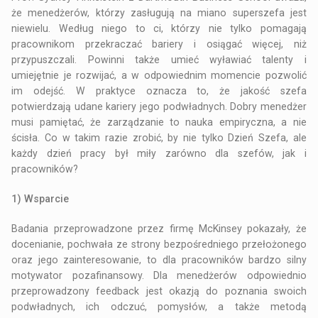
że menedżerów, którzy zasługują na miano superszefa jest
niewielu. Według niego to ci, którzy nie tylko pomagają
pracownikom przekraczać bariery i osiągać więcej, niż
przypuszczali. Powinni także umieć wyławiać talenty i
umiejętnie je rozwijać, a w odpowiednim momencie pozwolić
im odejść. W praktyce oznacza to, że jakość szefa
potwierdzają udane kariery jego podwładnych. Dobry menedżer
musi pamiętać, że zarządzanie to nauka empiryczna, a nie
ścisła. Co w takim razie zrobić, by nie tylko Dzień Szefa, ale
każdy dzień pracy był miły zarówno dla szefów, jak i
pracowników?
1) Wsparcie
Badania przeprowadzone przez firmę McKinsey pokazały, że
docenianie, pochwała ze strony bezpośredniego przełożonego
oraz jego zainteresowanie, to dla pracowników bardzo silny
motywator pozafinansowy. Dla menedżerów odpowiednio
przeprowadzony feedback jest okazją do poznania swoich
podwładnych, ich odczuć, pomysłów, a także metodą