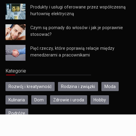
Produkty i usługi oferowane przez współczesną
hurtownię elektryczną
Czym są pomady do włosów i jak je poprawnie
stosować?
Pięć rzeczy, które poprawią relacje między
menedżerami a pracownikami
Kategorie
Rozwój i kreatywność
Rodzina i związki
Moda
Kulinaria
Dom
Zdrowie i uroda
Hobby
Podróże
© Copyright 10sposobow.pl | Wszelkie Prawa Zastrzeżone.