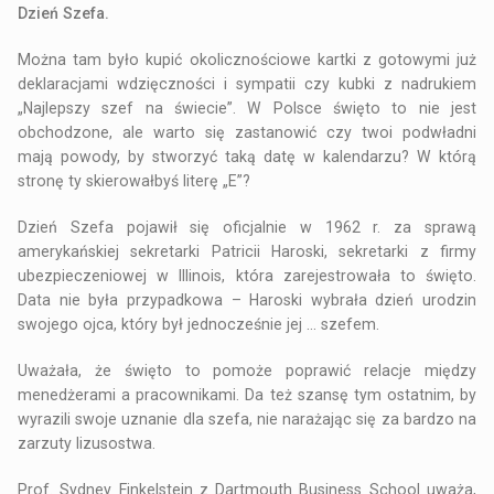
Dzień Szefa.
Można tam było kupić okolicznościowe kartki z gotowymi już
deklaracjami wdzięczności i sympatii czy kubki z nadrukiem
„Najlepszy szef na świecie”. W Polsce święto to nie jest
obchodzone, ale warto się zastanowić czy twoi podwładni
mają powody, by stworzyć taką datę w kalendarzu? W którą
stronę ty skierowałbyś literę „E”?
Dzień Szefa pojawił się oficjalnie w 1962 r. za sprawą
amerykańskiej sekretarki Patricii Haroski, sekretarki z firmy
ubezpieczeniowej w Illinois, która zarejestrowała to święto.
Data nie była przypadkowa – Haroski wybrała dzień urodzin
swojego ojca, który był jednocześnie jej … szefem.
Uważała, że święto to pomoże poprawić relacje między
menedżerami a pracownikami. Da też szansę tym ostatnim, by
wyrazili swoje uznanie dla szefa, nie narażając się za bardzo na
zarzuty lizusostwa.
Prof. Sydney Finkelstein z Dartmouth Business School uważa,