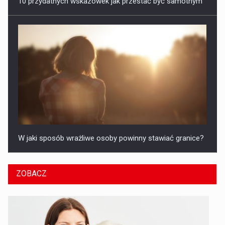
10 przydatnych wskazówek jak przestać być samotnym
W jaki sposób wrażliwe osoby powinny stawiać granice?
ZOBACZ