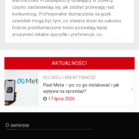
wartościowa. Przedsiębiorcy działający w Szwecji
często zastanawiają się, jak zdobyć przewagę nad
konkurencją. Profesjonalne tłumaczenia na język
szwedzki mogą być tym, co otwiera drzwi do sukcesu.
Dobrze przetłumaczone treści pozwalają lepiej
zrozumieć lokalne specyfiki i preferencje, co...
AKTUALNOŚCI
ROZWÓJ I KREATYWNOŚĆ
Pixel Meta – po co go instalować i jak
wpływa na sprzedaż?
17 lipca 2026
O serwisie