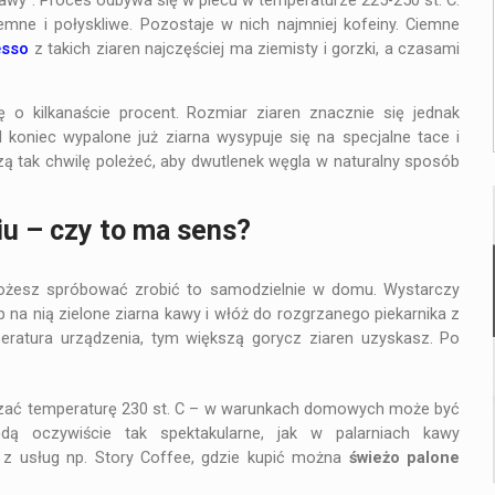
kawy”. Proces odbywa się w piecu w temperaturze 225-250 st. C.
emne i połyskliwe. Pozostaje w nich najmniej kofeiny. Ciemne
esso
z takich ziaren najczęściej ma ziemisty i gorzki, a czasami
 o kilkanaście procent. Rozmiar ziaren znacznie się jednak
d koniec wypalone już ziarna wysypuje się na specjalne tace i
ą tak chwilę poleżeć, aby dwutlenek węgla w naturalny sposób
u – czy to ma sens?
ożesz spróbować zrobić to samodzielnie w domu. Wystarczy
 na nią zielone ziarna kawy i włóż do rozgrzanego piekarnika z
eratura urządzenia, tym większą gorycz ziaren uzyskasz. Po
zać temperaturę 230 st. C – w warunkach domowych może być
dą oczywiście tak spektakularne, jak w palarniach kawy
 z usług np. Story Coffee, gdzie kupić można
świeżo palone