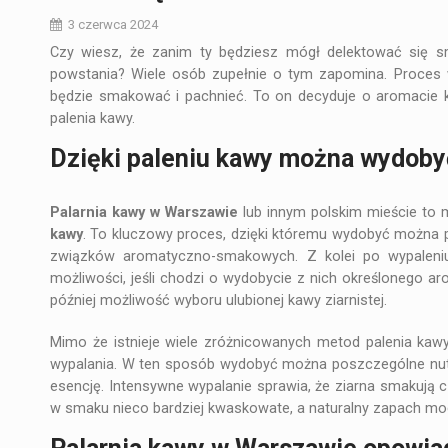
3 czerwca 2024
​Czy wiesz, że zanim ty będziesz mógł delektować się 
powstania? Wiele osób zupełnie o tym zapomina. Proces w
będzie smakować i pachnieć. To on decyduje o aromacie kaw
palenia kawy.
Dzięki paleniu kawy można wydobyć
Palarnia kawy w Warszawie
lub innym polskim mieście to 
kawy
. To kluczowy proces, dzięki któremu wydobyć można p
związków aromatyczno-smakowych. Z kolei po wypaleniu
możliwości, jeśli chodzi o wydobycie z nich określonego a
później możliwość wyboru ulubionej kawy ziarnistej.
Mimo że istnieje wiele zróżnicowanych metod palenia kaw
wypalania. W ten sposób wydobyć można poszczególne nut
esencję. Intensywne wypalanie sprawia, że ziarna smakują c
w smaku nieco bardziej kwaskowate, a naturalny zapach mo