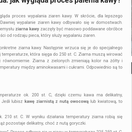
a: jak wygląda proces palenia kawy?
gląda proces wypalania ziaren kawy. W skrócie, dla lepszego
 Dawniej wypalanie ziaren kawy odbywało się w domostwach.
ZDROWIE I URODA
rzemysłu
ziarna kawy
zaczęły być masowo poddawane obróbce
ci od rodzaju pieca, który służy wypalaniu ziaren.
IDEALNE USTA JESIENIĄ? SPRAWDŹ,
JAKIE TRICKI SĄ NA TOPIE!
nkretne ziarna kawy. Następnie wrzuca się je do specjalnego
 temperaturze, która sięga do 250 st. C. Ziarna muszą wirować
równomiernie. Ziarna z zielonych zmieniają kolor na żółty i
emperatury między aminokwasami i cukrami. Odpowiednio są to
peraturze ok. 200 st. C, dzięki czemu kawa ma delikatny,
 Jeśli lubisz
kawę ziarnistą z nutą owocową
lub kwiatową, to
. 210 st. C. W wyniku działania temperatury ziarna robią się
ż pozostaje delikatny, choć z nutą goryczki.