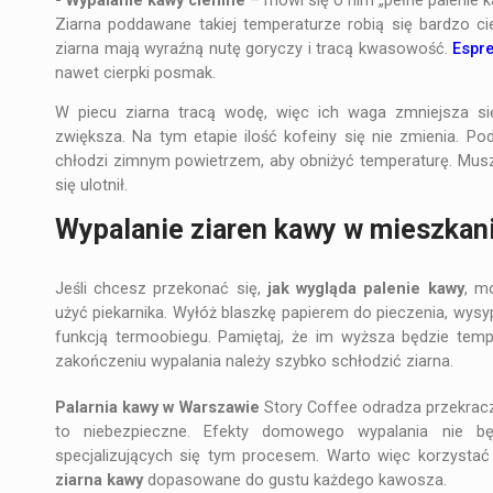
- Wypalanie kawy ciemne
– mówi się o nim „pełne palenie 
Ziarna poddawane takiej temperaturze robią się bardzo ci
ziarna mają wyraźną nutę goryczy i tracą kwasowość.
Espr
nawet cierpki posmak.
W piecu ziarna tracą wodę, więc ich waga zmniejsza się
zwiększa. Na tym etapie ilość kofeiny się nie zmienia. Po
chłodzi zimnym powietrzem, aby obniżyć temperaturę. Musz
się ulotnił.
Wypalanie ziaren kawy w mieszkani
Jeśli chcesz przekonać się,
jak wygląda palenie kawy
, m
użyć piekarnika. Wyłóż blaszkę papierem do pieczenia, wysyp
funkcją termoobiegu. Pamiętaj, że im wyższa będzie temp
zakończeniu wypalania należy szybko schłodzić ziarna.
Palarnia kawy w Warszawie
Story Coffee odradza przekrac
to niebezpieczne. Efekty domowego wypalania nie bę
specjalizujących się tym procesem. Warto więc korzystać
ziarna kawy
dopasowane do gustu każdego kawosza.