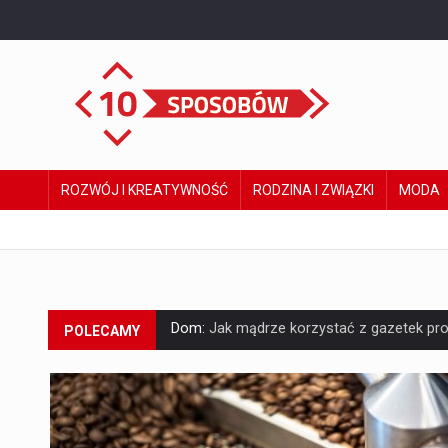
ROZWÓJ I KREATYWNOŚĆ
RODZINA I ZWIĄZKI
MODA
Dom:
Jak mądrze korzystać z gazetek pr
POLECAMY
Hobby:
Co mówią właściciele chińskich au
Zdrowie i uroda:
Wiosna pełna przyjemności