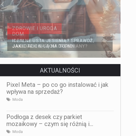
DOM
JAKI DACH NA DOM DREWNIANY?
AKTUALNOŚCI
Pixel Meta – po co go instalować i jak
wpływa na sprzedaż?
Moda
Podłoga z desek czy parkiet
mozaikowy – czym się różnią i...
Moda