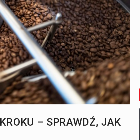
st i kiedy się przyda?
ić na zdjęciach?
 KROKU – SPRAWDŹ, JAK