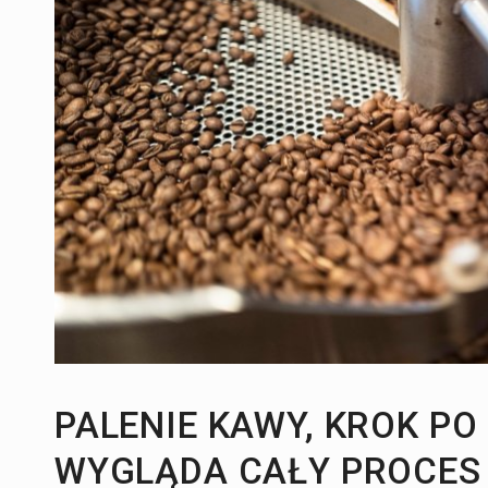
Dom:
Krzesło schodowe do domu - czym je
Rozwój i kreatywność:
Jak ładnie wychodz
PALENIE KAWY, KROK PO
WYGLĄDA CAŁY PROCES