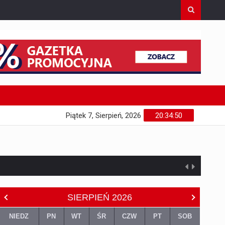
Piątek 7, Sierpień, 2026
20:34:51
SIERPIEŃ
2026
NIEDZ
PN
WT
ŚR
CZW
PT
SOB