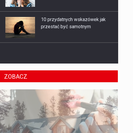
10 przydatnych wskazówek jak
przestać być samotnym
W jaki sposób wrażliwe osoby
powinny stawiać granice?
ZOBACZ