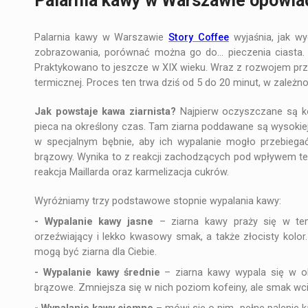
Palarnia kawy w Warszawie opowiad
Palarnia kawy w Warszawie
Story Coffee
wyjaśnia, jak wy
zobrazowania, porównać można go do… pieczenia ciasta.
Praktykowano to jeszcze w XIX wieku. Wraz z rozwojem p
termicznej. Proces ten trwa dziś od 5 do 20 minut, w zależnoś
Jak powstaje kawa ziarnista?
Najpierw oczyszczane są ko
pieca na określony czas. Tam ziarna poddawane są wysokiej
w specjalnym bębnie, aby ich wypalanie mogło przebiegać 
brązowy. Wynika to z reakcji zachodzących pod wpływem t
reakcja Maillarda oraz karmelizacja cukrów.
Wyróżniamy trzy podstawowe stopnie wypalania kawy:
- Wypalanie kawy jasne
– ziarna kawy praży się w tem
orzeźwiający i lekko kwasowy smak, a także złocisty kolor.
mogą być ziarna dla Ciebie.
- Wypalanie kawy średnie
– ziarna kawy wypala się w ok
brązowe. Zmniejsza się w nich poziom kofeiny, ale smak wcią