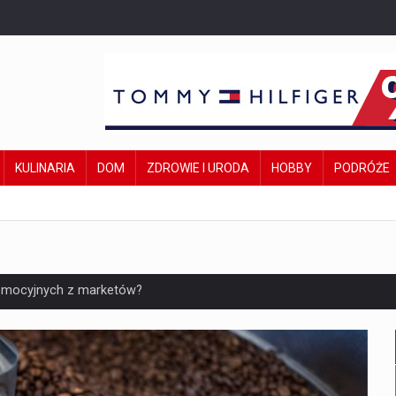
KULINARIA
DOM
ZDROWIE I URODA
HOBBY
PODRÓŻE
omocyjnych z marketów?
t po roku użytkowania?
 – dla ciała, zdrowia i ducha