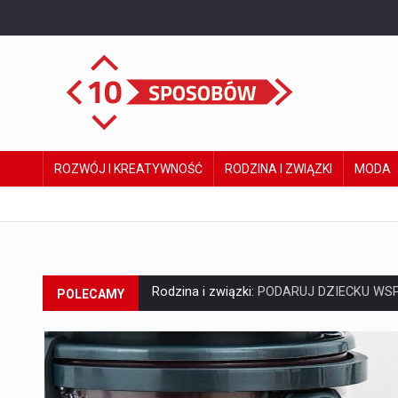
ROZWÓJ I KREATYWNOŚĆ
RODZINA I ZWIĄZKI
MODA
Rodzina i związki:
PODARUJ DZIECKU WSP
POLECAMY
Hobby:
Jak rozpocząć swoją przygodę z w
:
Renowacja podłogi drewnianej krok po kr