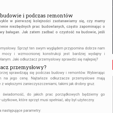
 budowie i podczas remontów
wykle w pierwszej kolejności zastanawiamy się, czy mamy
dzenie niezbędnych prac budowlanych, często zapominając o
wy bałagan. Jak zatem zadbać o czystość na budowie, jeśli
zemysłowy. Sprzęt ten swym wyglądem przypomina dobrze nam
mocy i wzmocnionej konstrukcji jest bardziej wydajny i
wlanym.
Jaki odkurzacz przemysłowy
sprawdzi się najlepiej?
rzacz przemysłowy?
 gorzej sprawdzają się podczas budowy i remontów. Wybierając
im na jego cenę. Najtańsze odkurzacze przemysłowe mają
z większymi zanieczyszczeniami, takimi jak drobny gruz.
m świadomość, do jakich prac porządkowych będziemy go
użytkowe, które sprzęt musi spełniać, aby był użyteczny.
 następujące parametry: