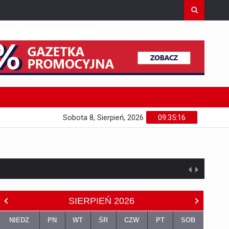
Sobota 8, Sierpień, 2026
09:35:17
SIERPIEŃ
2026
NIEDZ
PN
WT
ŚR
CZW
PT
SOB