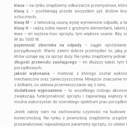
klasa
– na rynku znajdziemy odkurzacze przemysłowe, które
klasę L
– pochłaniają przede wszystkim pył, drobne kru
sztucznych,
klasę M
– z łatwością usuną wyżej wymienione odpadki, a tak
klasę H
– radzą sobie nawet z groźnymi elementami, takimi j
moc
– im wyższa moc sprzętu, tym większe ssanie. Aby za
W do 1600 W.
pojemność zbiornika na odpady
– ciągłe opróżnianie
porządkowych. Warto zatem dobrze przemyśleć to, jaką p
litrów uznaje się za sprzęt duży. Na rynku znajdziemy jednak
długość przewodu zasilającego
– im dłuższy kabel, tym b
porządkowych,
jakość wykonania
– materiał, z którego został wykon
mechaniczne oraz zanieczyszczenia. Mniejsze znaczenie ma
z kółkami, co ułatwia przemieszczanie się z nimi,
dodatkowe wyposażenie
– to wszelkiego rodzaju akcesori
zwiększają funkcjonalność sprzętu i zapewniają większy 
można wykorzystać do szerokiego spektrum prac porządko
Jeżeli zależy nam na zachowaniu czystości na budowie
koniecznością. Na rynku z pewnością znajdziemy urządze
przeanalizować najważniejsze parametry sprzętu, co ułatwi