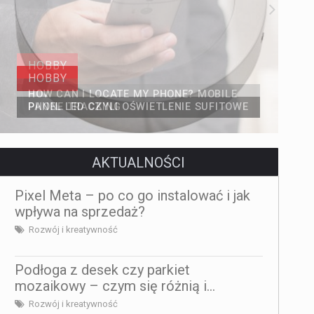
HOBBY
PANEL LED CZYLI OŚWIETLENIE SUFITOWE
AKTUALNOŚCI
Pixel Meta – po co go instalować i jak
wpływa na sprzedaż?
Rozwój i kreatywność
Podłoga z desek czy parkiet
mozaikowy – czym się różnią i...
Rozwój i kreatywność