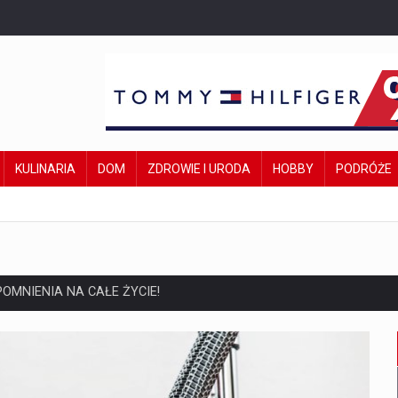
KULINARIA
DOM
ZDROWIE I URODA
HOBBY
PODRÓŻE
OMNIENIA NA CAŁE ŻYCIE!
inylami?
oku – kiedy wystarczy cyklinowanie?