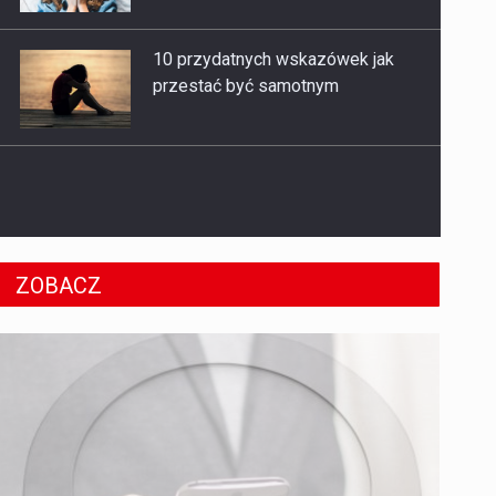
10 przydatnych wskazówek jak
przestać być samotnym
W jaki sposób wrażliwe osoby
powinny stawiać granice?
ZOBACZ