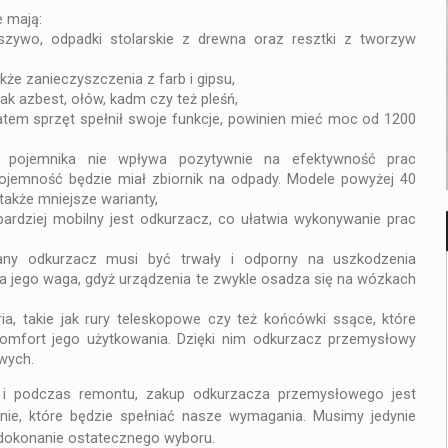
 mają:
szywo, odpadki stolarskie z drewna oraz resztki z tworzyw
że zanieczyszczenia z farb i gipsu,
HOBBY
ak azbest, ołów, kadm czy też pleśń,
tem sprzęt spełnił swoje funkcje, powinien mieć moc od 1200
HOW CAN I LOCATE MY PHONE? MOBILE
PHONE TRACKING
 pojemnika nie wpływa pozytywnie na efektywność prac
ojemność będzie miał zbiornik na odpady. Modele powyżej 40
 także mniejsze warianty,
ardziej mobilny jest odkurzacz, co ułatwia wykonywanie prac
any odkurzacz musi być trwały i odporny na uszkodzenia
 jego waga, gdyż urządzenia te zwykle osadza się na wózkach
a, takie jak rury teleskopowe czy też końcówki ssące, które
komfort jego użytkowania. Dzięki nim odkurzacz przemysłowy
wych.
 i podczas remontu, zakup odkurzacza przemysłowego jest
nie, które będzie spełniać nasze wymagania. Musimy jedynie
 dokonanie ostatecznego wyboru.