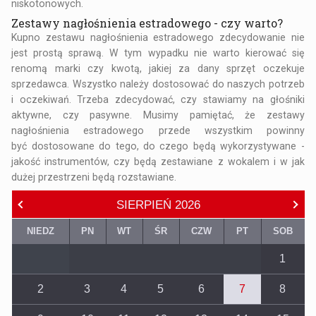
niskotonowych.
Zestawy nagłośnienia estradowego - czy warto?
Kupno zestawu nagłośnienia estradowego zdecydowanie nie
jest prostą sprawą. W tym wypadku nie warto kierować się
renomą marki czy kwotą, jakiej za dany sprzęt oczekuje
sprzedawca. Wszystko należy dostosować do naszych potrzeb
i oczekiwań. Trzeba zdecydować, czy stawiamy na głośniki
aktywne, czy pasywne. Musimy pamiętać, że zestawy
nagłośnienia estradowego przede wszystkim powinny
być dostosowane do tego, do czego będą wykorzystywane -
jakość instrumentów, czy będą zestawiane z wokalem i w jak
dużej przestrzeni będą rozstawiane.
SIERPIEŃ
2026
NIEDZ
PN
WT
ŚR
CZW
PT
SOB
1
2
3
4
5
6
7
8