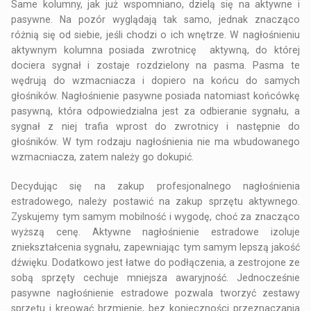
Same kolumny, jak już wspomniano, dzielą się na aktywne i
pasywne. Na pozór wyglądają tak samo, jednak znacząco
różnią się od siebie, jeśli chodzi o ich wnętrze. W nagłośnieniu
aktywnym kolumna posiada zwrotnicę aktywną, do której
dociera sygnał i zostaje rozdzielony na pasma. Pasma te
wędrują do wzmacniacza i dopiero na końcu do samych
głośników. Nagłośnienie pasywne posiada natomiast końcówkę
pasywną, która odpowiedzialna jest za odbieranie sygnału, a
sygnał z niej trafia wprost do zwrotnicy i następnie do
głośników. W tym rodzaju nagłośnienia nie ma wbudowanego
wzmacniacza, zatem należy go dokupić.
Decydując się na zakup profesjonalnego nagłośnienia
estradowego, należy postawić na zakup sprzętu aktywnego.
Zyskujemy tym samym mobilność i wygodę, choć za znacząco
wyższą cenę. Aktywne nagłośnienie estradowe izoluje
zniekształcenia sygnału, zapewniając tym samym lepszą jakość
dźwięku. Dodatkowo jest łatwe do podłączenia, a zestrojone ze
sobą sprzęty cechuje mniejsza awaryjność. Jednocześnie
pasywne nagłośnienie estradowe pozwala tworzyć zestawy
sprzętu i kreować brzmienie, bez konieczności przeznaczania