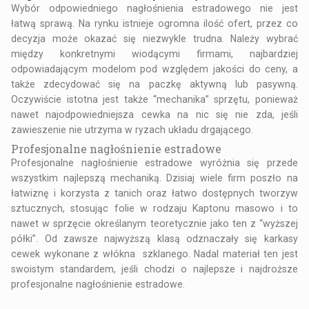
Wybór odpowiedniego nagłośnienia estradowego nie jest
łatwą sprawą. Na rynku istnieje ogromna ilość ofert, przez co
decyzja może okazać się niezwykle trudna. Należy wybrać
między konkretnymi wiodącymi firmami, najbardziej
odpowiadającym modelom pod względem jakości do ceny, a
także zdecydować się na paczkę aktywną lub pasywną.
Oczywiście istotna jest także “mechanika” sprzętu, ponieważ
nawet najodpowiedniejsza cewka na nic się nie zda, jeśli
zawieszenie nie utrzyma w ryzach układu drgającego.
Profesjonalne nagłośnienie estradowe
Profesjonalne nagłośnienie estradowe wyróżnia się przede
wszystkim najlepszą mechaniką. Dzisiaj wiele firm poszło na
łatwiznę i korzysta z tanich oraz łatwo dostępnych tworzyw
sztucznych, stosując folie w rodzaju Kaptonu masowo i to
nawet w sprzęcie określanym teoretycznie jako ten z “wyższej
półki”. Od zawsze najwyższą klasą odznaczały się karkasy
cewek wykonane z włókna szklanego. Nadal materiał ten jest
swoistym standardem, jeśli chodzi o najlepsze i najdroższe
profesjonalne nagłośnienie estradowe.