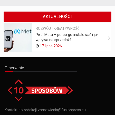
AKTUALNOŚCI
ROZWÓJ I KREATYWNOŚĆ
Pixel Meta – po co go instalować i jak
wpływa na sprzedaż?
17 lipca 2026
O serwisie
Kontakt do redakcji zamowienia@fusionpress.eu