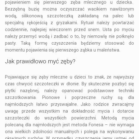
pojawieniem się pierwszego zęba mlecznego u dziecka.
Bezzębną buzię można oczyszczać wacikiem nawilżonym
wodą, silikonową szczoteczką zakładaną na palec lub
specjalną rękojeścią z gryzakami. Rytuał należy powtarzać
codziennie, najlepiej wieczorem przed snem. Usta po myciu
należy przemyć wodą i zadbać o to, by niemowlę nie połknęło
pasty. Taką formę czyszczenia będziemy stosować do
momentu pojawienia się pierwszego ząbka u maleństwa.
Jak prawidłowo myć zęby?
Pojawiające się
zęby mleczne u dzieci
to znak, że najwyższy
czas chwycić szczoteczki w dłonie. By skutecznie pozbyć się
płytki nazębnej, należy opanować podstawowe techniki
szczotkowania. Pionowe i poprzeczne ruchy są dla
najmłodszych łatwo przyswajalne. Jako rodzice zwracajmy
uwagę przede wszystkim na dokładność mycia i dotarcie
szczoteczki do wszystkich powierzchni. Metodą mycia
polecaną dla najmłodszych jest metoda Fonesa – nie wymaga
ona wielkich zdolności manualnych i polega na wykonywaniu
okrężnych ruchów. W przypadku czyszczenia jamy ustnej od