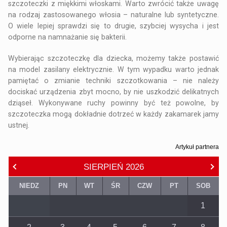
szczoteczki z miękkimi włoskami. Warto zwrócić także uwagę
na rodzaj zastosowanego włosia – naturalne lub syntetyczne.
O wiele lepiej sprawdzi się to drugie, szybciej wysycha i jest
odporne na namnażanie się bakterii.
Wybierając szczoteczkę dla dziecka, możemy także postawić
na model zasilany elektrycznie. W tym wypadku warto jednak
pamiętać o zmianie techniki szczotkowania – nie należy
dociskać urządzenia zbyt mocno, by nie uszkodzić delikatnych
dziąseł. Wykonywane ruchy powinny być też powolne, by
szczoteczka mogą dokładnie dotrzeć w każdy zakamarek jamy
ustnej.
Artykuł partnera
SIERPIEŃ
2026
NIEDZ
PN
WT
ŚR
CZW
PT
SOB
1