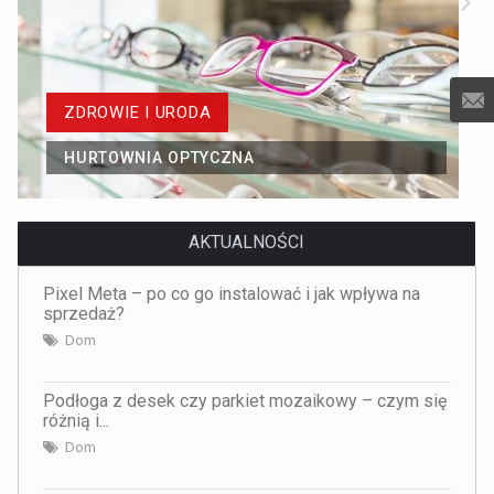
ZDROWIE I URODA
HURTOWNIA OPTYCZNA
AKTUALNOŚCI
Pixel Meta – po co go instalować i jak wpływa na
sprzedaż?
Dom
Podłoga z desek czy parkiet mozaikowy – czym się
różnią i...
Dom