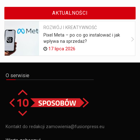
AKTUALNOŚCI
ROZWÓJ I KREATYWNOŚĆ
Pixel Meta – po co go instalować i jak
wpływa na sprzedaż?
17 lipca 2026
O serwisie
Kontakt do redakcji zamowienia@fusionpress.eu