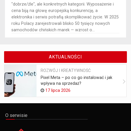
"dobrze/źle", ale konkretnych kategorii. Wyposażenie i
cena biją na głowę europejską konkurencję, a
elektronika i serwis potrafią skomplikować życie. W 2025
roku Polacy zarejestrowali blisko 50 tysięcy nowych
samochodów chińskich marek — wzrost o...
AKTUALNOŚCI
ROZWÓJ I KREATYWNOŚĆ
Pixel Meta – po co go instalować i jak
wpływa na sprzedaż?
17 lipca 2026
O serwisie