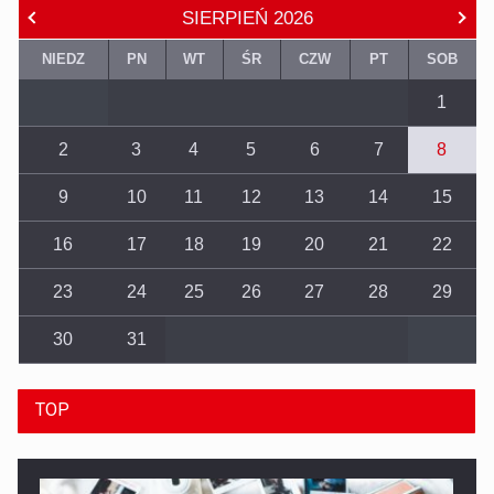
SIERPIEŃ
2026
NIEDZ
PN
WT
ŚR
CZW
PT
SOB
1
2
3
4
5
6
7
8
9
10
11
12
13
14
15
16
17
18
19
20
21
22
23
24
25
26
27
28
29
30
31
TOP