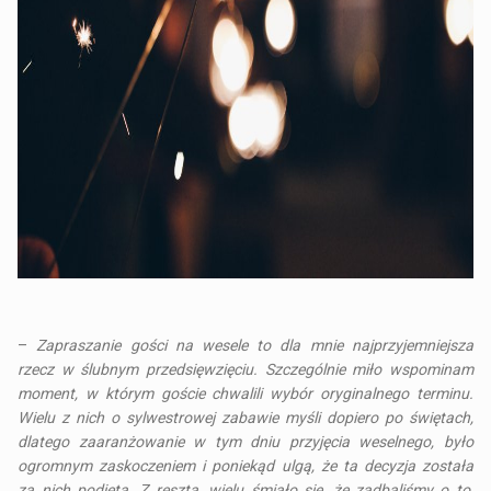
–
Zapraszanie gości na wesele to dla mnie najprzyjemniejsza
rzecz w ślubnym przedsięwzięciu. Szczególnie miło wspominam
moment, w którym goście chwalili wybór oryginalnego terminu.
Wielu z nich o sylwestrowej zabawie myśli dopiero po świętach,
dlatego zaaranżowanie w tym dniu przyjęcia weselnego, było
ogromnym zaskoczeniem i poniekąd ulgą, że ta decyzja została
za nich podjęta. Z resztą, wielu śmiało się, że zadbaliśmy o to,