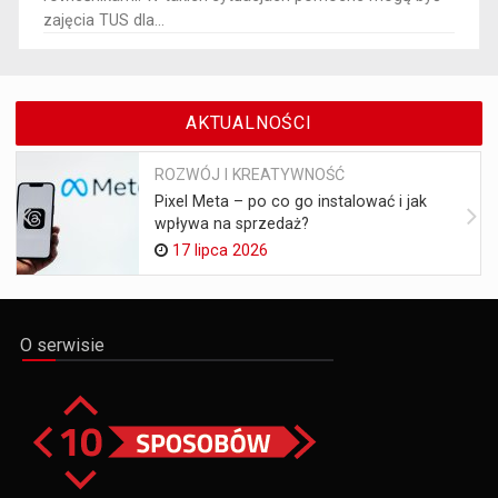
zajęcia TUS dla...
AKTUALNOŚCI
ROZWÓJ I KREATYWNOŚĆ
Pixel Meta – po co go instalować i jak
wpływa na sprzedaż?
17 lipca 2026
O serwisie