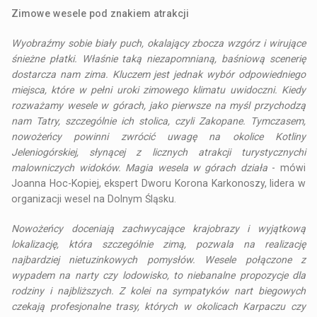
Zimowe wesele pod znakiem atrakcji
Wyobraźmy sobie biały puch, okalający zbocza wzgórz i wirujące
śnieżne płatki. Właśnie taką niezapomnianą, baśniową scenerię
dostarcza nam zima. Kluczem jest jednak wybór odpowiedniego
miejsca, które w pełni uroki zimowego klimatu uwidoczni. Kiedy
rozważamy wesele w górach, jako pierwsze na myśl przychodzą
nam Tatry, szczególnie ich stolica, czyli Zakopane. Tymczasem,
nowożeńcy powinni zwrócić uwagę na okolice Kotliny
Jeleniogórskiej, słynącej z licznych atrakcji turystycznychi
malowniczych widoków. Magia wesela w górach działa
- mówi
Joanna Hoc-Kopiej, ekspert Dworu Korona Karkonoszy, lidera w
organizacji wesel na Dolnym Śląsku.
Nowożeńcy doceniają zachwycające krajobrazy i wyjątkową
lokalizację, która szczególnie zimą, pozwala na realizację
najbardziej nietuzinkowych pomysłów. Wesele połączone z
wypadem na narty czy lodowisko, to niebanalne propozycje dla
rodziny i najbliższych. Z kolei na sympatyków nart biegowych
czekają profesjonalne trasy, których w okolicach Karpaczu czy