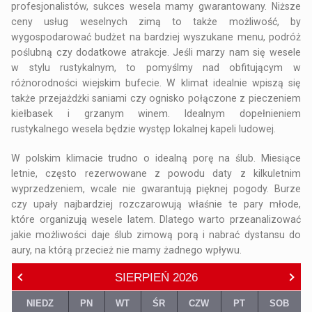
profesjonalistów, sukces wesela mamy gwarantowany. Niższe
ceny usług weselnych zimą to także możliwość, by
wygospodarować budżet na bardziej wyszukane menu, podróż
poślubną czy dodatkowe atrakcje. Jeśli marzy nam się wesele
w stylu rustykalnym, to pomyślmy nad obfitującym w
różnorodności wiejskim bufecie. W klimat idealnie wpiszą się
także przejażdżki saniami czy ognisko połączone z pieczeniem
kiełbasek i grzanym winem. Idealnym dopełnieniem
rustykalnego wesela będzie występ lokalnej kapeli ludowej.
W polskim klimacie trudno o idealną porę na ślub. Miesiące
letnie, często rezerwowane z powodu daty z kilkuletnim
wyprzedzeniem, wcale nie gwarantują pięknej pogody. Burze
czy upały najbardziej rozczarowują właśnie te pary młode,
które organizują wesele latem. Dlatego warto przeanalizować
jakie możliwości daje ślub zimową porą i nabrać dystansu do
aury, na którą przecież nie mamy żadnego wpływu.
SIERPIEŃ
2026
NIEDZ
PN
WT
ŚR
CZW
PT
SOB