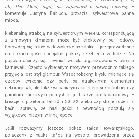
aby Pan Młody nigdy nie zapomniał o naszej rocznicy
–
komentuje Justyna Babiuch, przyszła, sylwestrowa panna
młoda.
Niebanalną atrakcją na sylwestrowym weselu, korespondującą
z zimowym klimatem, może być efektowny bar lodowy.
Sprawdzą się także widowiskowe spektakle - przeprowadzane
na oczach gości specjalne pokazy rzeźbienia w lodzie. Na
popularności zyskują również wesela organizowane w okresie
karnawału. Często wybieranym motywem przewodnim takiego
przyjęcia jest styl glamour. Wszechobecny błysk, mieniące się
ozdoby, cyrkonie czy perły są atrakcyjnym elementem
dekoracji sali, ale także wspaniałym akcentem sukni ślubnej czy
garnituru. Ciekawym pomysłem jest także bal kostiumowy –
kreacje z przełomu lat 20. i 30. XX wieku czy stroje rodem z
baśni, sprawią, że nasi gości z pewnością poczują się
wyjątkowo, niczym w innej epoce.
Jeśli rozważymy jeszcze pokaz tańca towarzyskiego,
połączony z nauką tańca na wesoło, prowadzoną przez