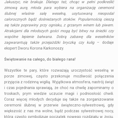
Jakuszyc, nie brakuje. Dlatego też, chcąc w pełni podkreślić
zimową aurę, młoda para wybiera na organizację ceremonii
ślubnej właśnie salę weselną, usytuowaną nieopodal
całorocznych bądź dośnieżanych stoków. Popularnością cieszą
się także poprawiny przy ognisku, z grzanym winem lub piwem.
Atrakcjami dla młodszych gości mogą być bitwy na śnieżki czy
wspólne lepienie bałwana. Dobrą zabawę dla weselników
zagwarantują także przejażdżki bryczką czy kulig
– dodaje
ekspert Dworu Korona Karkonoszy.
Świętowanie na całego, do białego rana!
Wszystkie te pary, które rozważają uroczystość weselną w
porze zimowej, często przekonuje możliwość połączenia
przyjęcia z rodzinną wigilią. Wyjątkowa atmosfera, nastrój świąt
i czas pojednania sprawiają, że choć na chwilę zapominamy o
troskach, prym wiedzie uczucie magii i podniosłość chwili.
Coraz więcej młodych decyduje się także na zorganizowanie
ceremonii ślubnej w przerwie świąteczno-sylwestrowej, gdy
większość z nas ma wolne, bądź podczas sylwestrowej nocy,
która często symbolizuje początek nowego rozdziału w życiu.