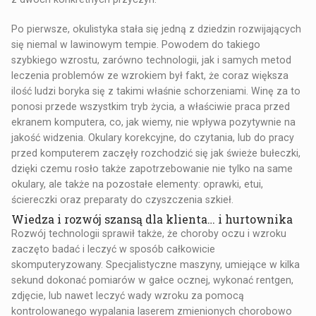
Po pierwsze, okulistyka stała się jedną z dziedzin rozwijających
się niemal w lawinowym tempie. Powodem do takiego
szybkiego wzrostu, zarówno technologii, jak i samych metod
leczenia problemów ze wzrokiem był fakt, że coraz większa
ilość ludzi boryka się z takimi właśnie schorzeniami. Winę za to
ponosi przede wszystkim tryb życia, a właściwie praca przed
ekranem komputera, co, jak wiemy, nie wpływa pozytywnie na
jakość widzenia. Okulary korekcyjne, do czytania, lub do pracy
przed komputerem zaczęły rozchodzić się jak świeże bułeczki,
dzięki czemu rosło także zapotrzebowanie nie tylko na same
okulary, ale także na pozostałe elementy: oprawki, etui,
ściereczki oraz preparaty do czyszczenia szkieł.
Wiedza i rozwój szansą dla klienta… i hurtownika
Rozwój technologii sprawił także, że choroby oczu i wzroku
zaczęto badać i leczyć w sposób całkowicie
skomputeryzowany. Specjalistyczne maszyny, umiejące w kilka
sekund dokonać pomiarów w gałce ocznej, wykonać rentgen,
zdjęcie, lub nawet leczyć wady wzroku za pomocą
kontrolowanego wypalania laserem zmienionych chorobowo