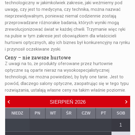
technologiczny w jakimkolwiek zakresie, jaki weźmiemy pod
uwagę, czy jest to medycyna, czy technika, można nazwać
nieprzewidywalnym, ponieważ niemal codziennie zostają
przeprowadzane różnorakie badania, których wyniki mogą
zrewolucjonizować świat w każdej chwili. Trzymanie więc ręki
na pulsie w tym zakresie jest obowiązkiem dla właścicieli
hurtowni optycznych, aby ich biznes był konkurencyjny na rynku
i przynosił oczekiwane zyski.
Ceny – nie zawsze hurtowe
Z uwagi na to, że
produkty oferowane przez hurtownie
optyczne
są oparte nieraz na wysokospecjalistycznej
technologii, nie można powiedzieć, by były one tanie. Jest to
powód, dlaczego salony optyczne, zaopatrując się w tego typu
rozwiązania, ustalają własne ceny na takim właśnie poziomie.
SIERPIEŃ
2026
NIEDZ
PN
WT
ŚR
CZW
PT
SOB
1