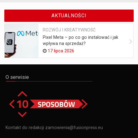
AKTUALNOŚCI
ROZWÓJ I KREATYWNOŚĆ
Pixel Meta – po co go instalować i jak
wpływa na sprzedaż?
17 lipca 2026
O serwisie
Kontakt do redakcji zamowienia@fusionpress.eu