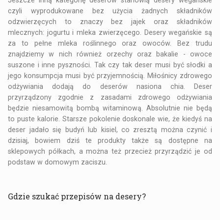
czyli wyprodukowane bez użycia żadnych składników
odzwierzęcych to znaczy bez jajek oraz składników
mlecznych: jogurtu i mleka zwierzęcego. Desery wegańskie są
za to pełne mleka roślinnego oraz owoców. Bez trudu
znajdziemy w nich również orzechy oraz bakalie - owoce
suszone i inne pyszności. Tak czy tak deser musi być słodki a
jego konsumpcja musi być przyjemnością. Miłośnicy zdrowego
odżywiania dodają do deserów nasiona chia. Deser
przyrządzony zgodnie z zasadami zdrowego odżywiania
będzie niesamowitą bombą witaminową. Absolutnie nie będą
to puste kalorie. Starsze pokolenie doskonale wie, że kiedyś na
deser jadało się budyń lub kisiel, co zresztą można czynić i
dzisiaj, bowiem dziś te produkty także są dostępne na
sklepowych półkach, a można też przecież przyrządzić je od
podstaw w domowym zaciszu.
Gdzie szukać przepisów na desery?