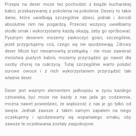
Przepis na deser może też pochodzić z książki kucharskiej
babci, przekazywanej z pokolenia na pokolenie. Desery to takie
danie, które uwielbiają szczególnie dzieci, jednak i dorośli
absolutnie nim nie pogardzą. Przecież wszyscy uwielbiamy
słodki smak i wykorzystamy każdą okazję, żeby go spróbować.
Pysznym deserem możemy zaskoczyć gości, szczególnie,
jeżeli przygotujemy coś, czego się nie spodziewają. Zdrowy
deser Może być niesamowitą przekąską - nie musi zawierać
mnóstwa pustych kalorii, możemy przyrządzić go nawet dla
osoby chorej na cukrzycę. Tutaj szczególnie warto polubić
surowe owoce i z nich wykorzystaniem przyrządzić taki
właśnie deser.
Deser jest ważnym elementem jadłospisu w życiu każdego
człowieka, być może nie każdy z nas jada go codziennie,
można nawet powiedzieć, że większość z nas je go tylko od
święta. Jednak zawsze z takim samym zapałem na niego
oczekujemy i spodziewamy się wspaniałego smaku, oby
zawsze te oczekiwania zostały zaspokojone.